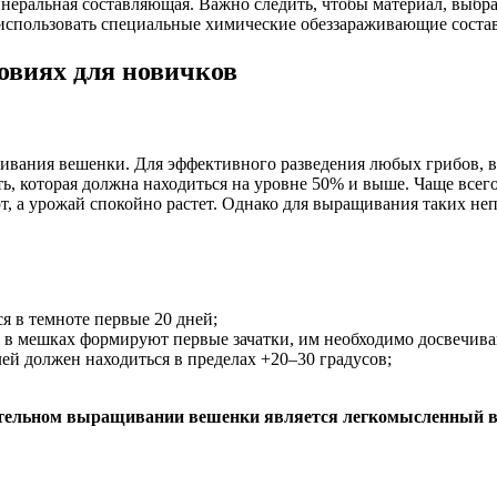
инеральная составляющая. Важно следить, чтобы материал, выбра
спользовать специальные химические обеззараживающие состав
овиях для новичков
щивания вешенки. Для эффективного разведения любых грибов, 
ть, которая должна находиться на уровне 50% и выше. Чаще все
, а урожай спокойно растет. Однако для выращивания таких не
я в темноте первые 20 дней;
 в мешках формируют первые зачатки, им необходимо досвечиван
ей должен находиться в пределах +20–30 градусов;
оятельном выращивании вешенки является легкомысленный 