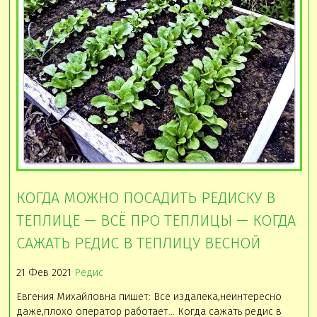
КОГДА МОЖНО ПОСАДИТЬ РЕДИСКУ В
ТЕПЛИЦЕ — ВСЁ ПРО ТЕПЛИЦЫ — КОГДА
САЖАТЬ РЕДИС В ТЕПЛИЦУ ВЕСНОЙ
21 Фев 2021
Редис
Евгения Михайловна пишет: Все издалека,неинтересно
даже,плохо оператор работает… Когда сажать редис в