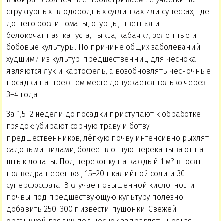
структурных плодородных суглинках или супесках, где
до него росли томаты, огурцы, цветная и
белокочанная капуста, тыква, кабачки, зеленные и
бобовые культуры. По причине общих заболеваний
худшими из культур-предшественниц для чеснока
являются лук и картофель, а возобновлять чесночные
посадки на прежнем месте допускается только через
3–4 года.
За 1,5–2 недели до посадки приступают к обработке
грядок: убирают сорную траву и ботву
предшественников, лёгкую почву интенсивно рыхлят
садовыми вилами, более плотную перекапывают на
штык лопаты. Под перекопку на каждый 1 м? вносят
полведра перегноя, 15–20 г калийной соли и 30 г
суперфосфата. В случае повышенной кислотности
почвы под предшествующую культуру полезно
добавить 250–300 г извести-пушонки. Свежей
органикой грядки под чеснок заправлять нельзя!