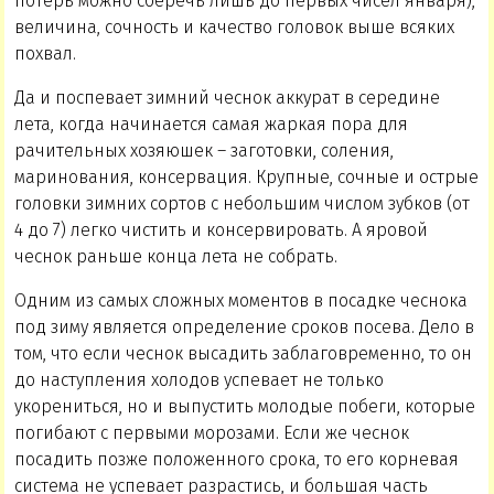
потерь можно сберечь лишь до первых чисел января),
величина, сочность и качество головок выше всяких
похвал.
Да и поспевает зимний чеснок аккурат в середине
лета, когда начинается самая жаркая пора для
рачительных хозяюшек – заготовки, соления,
маринования, консервация. Крупные, сочные и острые
головки зимних сортов с небольшим числом зубков (от
4 до 7) легко чистить и консервировать. А яровой
чеснок раньше конца лета не собрать.
Одним из самых сложных моментов в посадке чеснока
под зиму является определение сроков посева. Дело в
том, что если чеснок высадить заблаговременно, то он
до наступления холодов успевает не только
укорениться, но и выпустить молодые побеги, которые
погибают с первыми морозами. Если же чеснок
посадить позже положенного срока, то его корневая
система не успевает разрастись, и большая часть