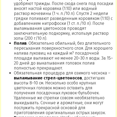
удобряют трижды. После схода снега под посадки
вносят настой коровяка (1:10) или водный
раствор мочевины (1 ч. л./10 л). Спустя 2 недели
грядки поливают разведенным коровяком (1:10) с
добавлением нитрофоски (1 ст. л./10 л). После
выламывания цветоносов проводят
заключительную подкормку, используя раствор
золы (200 г/10 л).
Полив
. Обязательно обильный, без длительного
пересыхания поверхностного слоя. Для хорошего
налива луковиц на каждый м? посадочной
площади выливают не менее 20–30 л воды. За 15–
20 дней до выкапывания головок полив
полностью прекращают.
Обязательная процедура для озимого чеснока –
выламывание стрел-цветоносов
, достигших
высоты 8–10 см. Несколько особо крупных
цветочных головок можно оставить для
получения посадочных луковок-бульбочек.
Удаленные же стрелки совсем необязательно
выкидывать. Сочные и ароматные, они могут
послужить прекрасной основой для
приготовления оригинальных острых закусок.