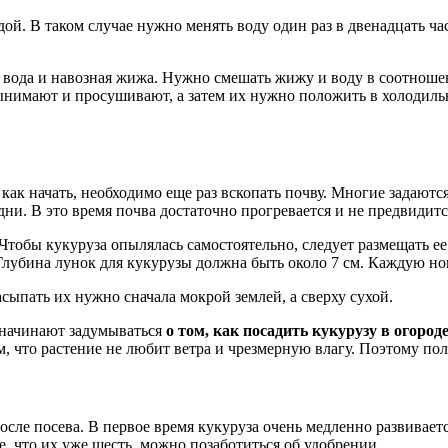
ой. В таком случае нужно менять воду один раз в двенадцать час
я вода и навозная жижа. Нужно смешать жижу и воду в соотноше
вынимают и просушивают, а затем их нужно положить в холодиль
как начать, необходимо еще раз вскопать почву. Многие задаютс
дни. В это время почва достаточно прогревается и не предвидитс
 Чтобы кукуруза опылялась самостоятельно, следует размещать 
Глубина лунок для кукурузы должна быть около 7 см. Каждую но
сыпать их нужно сначала мокрой землей, а сверху сухой.
 начинают задумываться
о том, как посадить кукурузу в огороде
м, что растение не любит ветра и чрезмерную влагу. Поэтому п
сле посева. В первое время кукуруза очень медленно развиваетс
, что их уже шесть, можно позаботиться об удобрении.