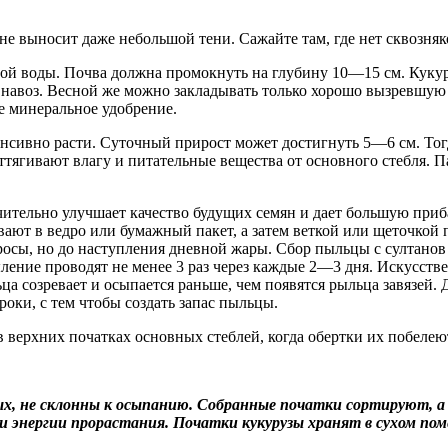
не выносит даже небольшой тени. Сажайте там, где нет сквозняк
стой воды. Почва должна промокнуть на глубину 10—15 см. Кук
ни навоз. Весной же можно закладывать только хорошо вызревшу
е минеральное удобрение.
тенсивно расти. Суточный прирост может достигнуть 5—6 см. Т
оттягивают влагу и питательные вещества от основного стебля. 
чительно улучшает качество будущих семян и дает большую при
вают в ведро или бумажный пакет, а затем веткой или щеточкой
росы, но до наступления дневной жары. Сбор пыльцы с султанов 
ыление проводят не менее 3 раз через каждые 2—3 дня. Искусст
ца созревает и осыпается раньше, чем появятся рыльца завязей
роки, с тем чтобы создать запас пыльцы.
 верхних початках основных стеблей, когда обертки их побелеют
овых, не склонны к осыпанию. Собранные початки сортируют, 
 энергии прорастания. Початки кукурузы хранят в сухом пом