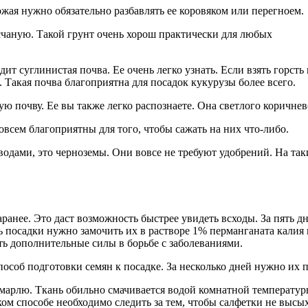
ожая нужно обязательно разбавлять ее коровяком или перегноем.
есчаную. Такой грунт очень хорош практически для любых
т суглинистая почва. Ее очень легко узнать. Если взять горсть и
я. Такая почва благоприятна для посадок кукурузы более всего.
ю почву. Ее вы также легко распознаете. Она светлого коричнев
овсем благоприятны для того, чтобы сажать на них что-либо.
водами, это черноземы. Они вовсе не требуют удобрений. На так
ранее. Это даст возможность быстрее увидеть всходы. За пять д
 посадки нужно замочить их в растворе 1% перманганата калия 
ть дополнительные силы в борьбе с заболеваниями.
особ подготовки семян к посадке. За несколько дней нужно их п
ь марлю. Ткань обильно смачивается водой комнатной температу
ком способе необходимо следить за тем, чтобы салфетки не высы