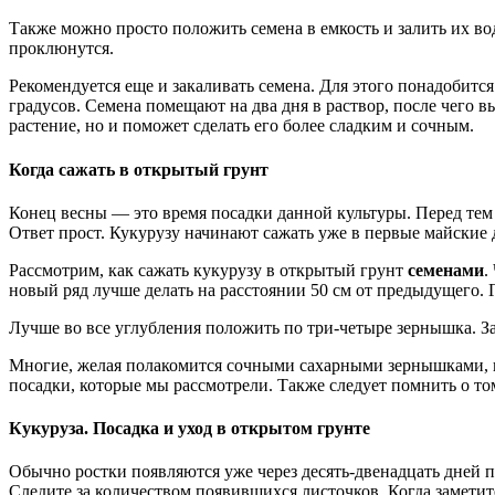
Также можно просто положить семена в емкость и залить их вод
проклюнутся.
Рекомендуется еще и закаливать семена. Для этого понадобитс
градусов. Семена помещают на два дня в раствор, после чего 
растение, но и поможет сделать его более сладким и сочным.
Когда сажать в открытый грунт
Конец весны — это время посадки данной культуры. Перед тем 
Ответ прост. Кукурузу начинают сажать уже в первые майские 
Рассмотрим, как сажать кукурузу в открытый грунт
семенами
.
новый ряд лучше делать на расстоянии 50 см от предыдущего. 
Лучше во все углубления положить по три-четыре зернышка. За
Многие, желая полакомится сочными сахарными зернышками,
посадки, которые мы рассмотрели. Также следует помнить о то
Кукуруза. Посадка и уход в открытом грунте
Обычно ростки появляются уже через десять-двенадцать дней по
Следите за количеством появившихся листочков. Когда заметите