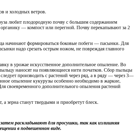
ов и холодных ветров.
уруза любит плодородную почву с большим содержанием
ю органику — компост или перегной. Почву перекапывают за 2
огда начинают формироваться боковые побеги — пасынки. Для
Пасынки надо срезать острым ножом, не повреждая главного
бавку в урожае искусственное дополнительное опыление. Во
 пыльцу наносят на появляющиеся нити початков. Сбор пыльцы
следует производить с растений через ряд, а в ряду — через 3—
венное опыление кукурузы особенно необходимо в жаркие,
. Для своевременного дополнительного опыления растений
, а зерна станут твердыми и приобретут блеск.
а затем раскладывают для просушки, так как излишняя
ещении в подвешенном виде.