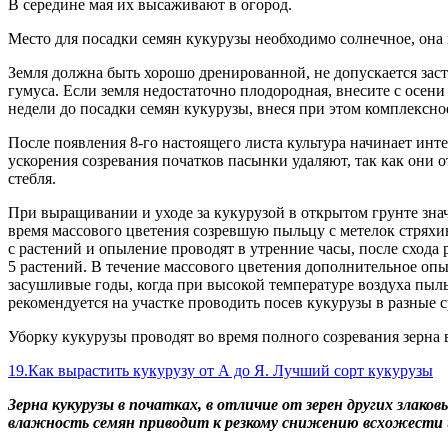
В середине мая их высаживают в огород.
Место для посадки семян кукурузы необходимо солнечное, она 
Земля должна быть хорошо дренированной, не допускается за
гумуса. Если земля недостаточно плодородная, внесите с осе
недели до посадки семян кукурузы, внеся при этом комплексно
После появления 8-го настоящего листа культура начинает ин
ускорения созревания початков пасынки удаляют, так как они 
стебля.
При выращивании и уходе за кукурузой в открытом грунте зна
время массового цветения созревшую пыльцу с метелок стряхи
с растений и опыление проводят в утренние часы, после схода 
5 растений. В течение массового цветения дополнительное оп
засушливые годы, когда при высокой температуре воздуха пыль
рекомендуется на участке проводить посев кукурузы в разные с
Уборку кукурузы проводят во время полного созревания зерна в
19.Как вырастить кукурузу от А до Я. Лучший сорт кукурузы
Зерна кукурузы в початках, в отличие от зерен других злак
влажность семян приводит к резкому снижению всхожести и