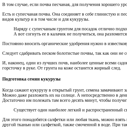
В том случае, если почва песчаная, для получения хорошего ур
Есть и супесчаная почва. Она соединяет в себе глинистую и п
видов культур и в том числе и для кукурузы.
Наряду с супесчаным грунтом для посадок отлично подходи
А вот согнуть ее в калачик не получиться, она разломитс
Постоянно вносить органические удобрения нужно в известкову
Следует сдабривать песком болотистые почвы, так как они не с
И, наконец, одни из лучших почв, наиболее ценные всеми садо
горсточку в руке. От грунта на коже останется жирный след.
Подготовка семян кукурузы
Когда сажают кукурузу в открытый грунт, семена замачивают за
Можно даже разложить их на солнце. А непосредственно в день
Достаточно им полежать там всего десять минут, чтобы получи
Существует один наиболее легкий и распространенный сп
Для этого понадобятся салфетки или любая ткань, можно взят
другой тканью или салфеткой, также смоченной в воде. При та