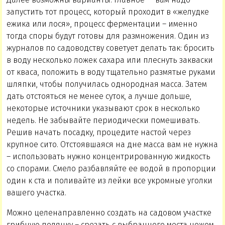
запустить тот процесс, который проходит в «желудке
ежика или лося», процесс ферментации – именно
тогда споры будут готовы для размножения. Один из
журналов по садоводству советует делать так: бросить
в воду несколько ложек сахара или плеснуть закваски
от кваса, положить в воду тщательно размятые руками
шляпки, чтобы получилась однородная масса. Затем
дать отстояться не менее суток, а лучше дольше,
некоторые источники указывают срок в несколько
недель. Не забывайте периодически помешивать.
Решив начать посадку, процедите настой через
крупное сито. Отстоявшаяся на дне масса вам не нужна
– использовать нужно концентрированную жидкость
со спорами. Смело разбавляйте ее водой в пропорции
один к ста и поливайте из лейки все укромные уголки
вашего участка.
Можно целенаправленно создать на садовом участке
грибную полянку – срезать с выбранного места ножом