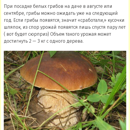
При посадке белых грибов на даче в августе или
сентябре, грибы можно ожидать уже на следующий
год. Если грибы появятся, значит «сработали,» кусочки
шляпок, из спор урожай появятся лишь спустя пару лет
( вот будет сюрприз) Объем такого урожая может
достигнуть 2 — 3 кг с одного дерева.