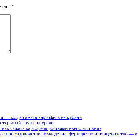
ечены
*
ки — когда сажать картофель на кубани
 открытый грунт на урале
к сажать картофель ростками вверх или вниз
все про садоводство, земледелие, фермерство и птицеводство — 