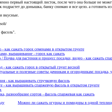
енно первый настоящий листок, после чего она больше не может
 подрастет до донышка, банку снимаю и все цело. а готовить и
 вкусные.
soli/
 фасоль".
о - как сажать горох семенами в открытом грунте
нами, выращивание - горох как сажать
/ Почва для растения и процесс посадки, видео - как сажать сп
д - как сажать горох в открытый грунт весной
ктуальные и полезные советы дачникам и огородникам: посадка, у
ия - как выращивать стручковую фасоль
е - как выращивать спаржевую фасоль в открытом грунте
х
а, разнообразие сортов - фасоль спаржевая как сажать
аду
Можно ли сажать огурцы и помидоры в одной теплиц