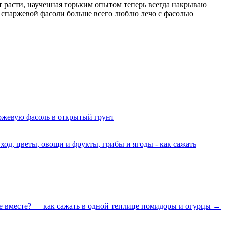
 расти, наученная горьким опытом теперь всегда накрываю
з спаржевой фасоли больше всего люблю лечо с фасолью
аржевую фасоль в открытый грунт
ход, цветы, овощи и фрукты, грибы и ягоды - как сажать
е вместе? — как сажать в одной теплице помидоры и огурцы →