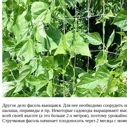
Другое дело фасоль вьющаяся. Для нее необходимо соорудить о
шалаша, пирамиды и пр. Некоторые садоводы выращивают вьющу
всей своей высоте (а это больше 2-х метров), поэтому урожайно
Стручковая фасоль начинает плодоносить через 2 месяца с моме