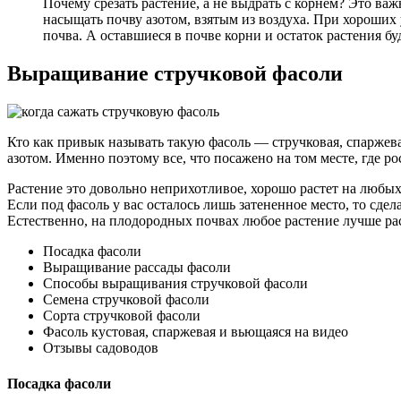
Почему срезать растение, а не выдрать с корнем? Это ва
насыщать почву азотом, взятым из воздуха. При хороших у
почва. А оставшиеся в почве корни и остаток растения б
Выращивание стручковой фасоли
Кто как привык называть такую фасоль — стручковая, спаржевая
азотом. Именно поэтому все, что посажено на том месте, где ро
Растение это довольно неприхотливое, хорошо растет на любых
Если под фасоль у вас осталось лишь затененное место, то сдел
Естественно, на плодородных почвах любое растение лучше рас
Посадка фасоли
Выращивание рассады фасоли
Способы выращивания стручковой фасоли
Семена стручковой фасоли
Сорта стручковой фасоли
Фасоль кустовая, спаржевая и вьющаяся на видео
Отзывы садоводов
Посадка фасоли