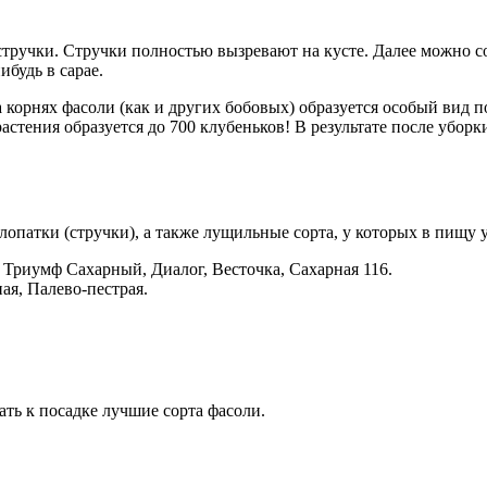
стручки. Стручки полностью вызревают на кусте. Далее можно с
ибудь в сарае.
На корнях фасоли (как и других бобовых) образуется особый вид
растения образуется до 700 клубеньков! В результате после убор
опатки (стручки), а также лущильные сорта, у которых в пищу у
, Триумф Сахарный, Диалог, Весточка, Сахарная 116.
ая, Палево-пестрая.
ть к посадке лучшие сорта фасоли.