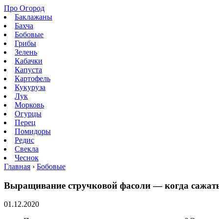
Про Огород
Баклажаны
Бахча
Бобовые
Грибы
Зелень
Кабачки
Капуста
Картофель
Кукуруза
Лук
Морковь
Огурцы
Перец
Помидоры
Редис
Свекла
Чеснок
Главная
›
Бобовые
Выращивание стручковой фасоли — когда сажать
01.12.2020