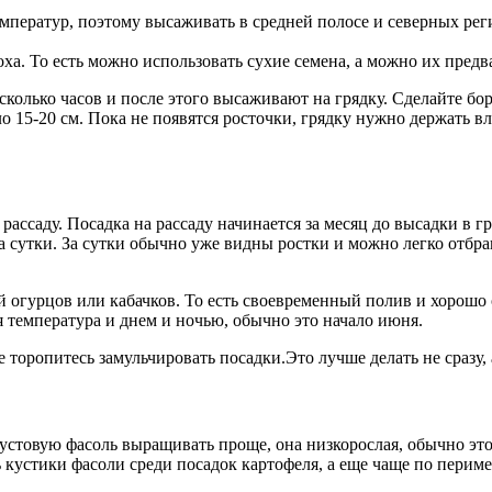
ператур, поэтому высаживать в средней полосе и северных реги
ха. То есть можно использовать сухие семена, а можно их предв
есколько часов и после этого высаживают на грядку. Сделайте бо
ло 15-20 см. Пока не появятся росточки, грядку нужно держать 
ссаду. Посадка на рассаду начинается за месяц до высадки в гру
на сутки. За сутки обычно уже видны ростки и можно легко отб
дой огурцов или кабачков. То есть своевременный полив и хорошо
я температура и днем и ночью, обычно это начало июня.
е торопитесь замульчировать посадки.Это лучше делать не сразу,
устовую фасоль выращивать проще, она низкорослая, обычно это
ь кустики фасоли среди посадок картофеля, а еще чаще по перим