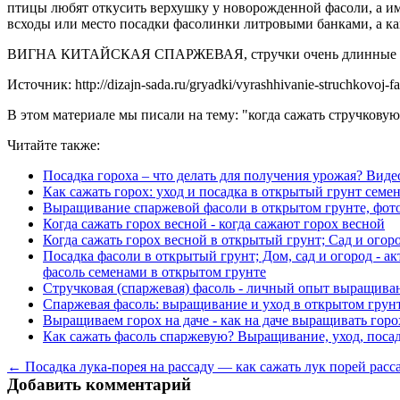
птицы любят откусить верхушку у новорожденной фасоли, а им
всходы или место посадки фасолинки литровыми банками, а как
ВИГНА КИТАЙСКАЯ СПАРЖЕВАЯ, стручки очень длинные и
Источник: http://dizajn-sada.ru/gryadki/vyrashhivanie-struchkovoj-fa
В этом материале мы писали на тему: "когда сажать стручковую
Читайте также:
Посадка гороха – что делать для получения урожая? Виде
Как сажать горох: уход и посадка в открытый грунт семе
Выращивание спаржевой фасоли в открытом грунте, фото 
Когда сажать горох весной - когда сажают горох весной
Когда сажать горох весной в открытый грунт; Сад и огоро
Посадка фасоли в открытый грунт; Дом, сад и огород - а
фасоль семенами в открытом грунте
Стручковая (спаржевая) фасоль - личный опыт выращиван
Спаржевая фасоль: выращивание и уход в открытом грунт
Выращиваем горох на даче - как на даче выращивать горо
Как сажать фасоль спаржевую? Выращивание, уход, посадк
← Посадка лука-порея на рассаду — как сажать лук порей расс
Добавить комментарий