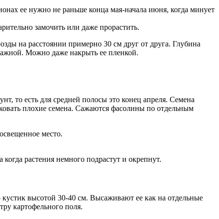
онах ее нужно не раньше конца мая-начала июня, когда минует
арительно замочить или даже прорастить.
розды на расстоянии примерно 30 см друг от друга. Глубина
влажной. Можно даже накрыть ее пленкой.
нт, то есть для средней полосы это конец апреля. Семена
раковать плохие семена. Сажаются фасолины по отдельным
 освещенное место.
 а когда растения немного подрастут и окрепнут.
 кустик высотой 30-40 см. Высаживают ее как на отдельные
етру картофельного поля.