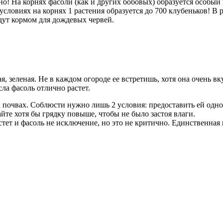
жно! На корнях фасоли (как и других бобовых) образуется особы
словиях на корнях 1 растения образуется до 700 клубеньков! В 
удут кормом для дождевых червей.
, зеленая. Не в каждом огороде ее встретишь, хотя она очень вк
сла фасоль отлично растет.
 почвах. Соблюсти нужно лишь 2 условия: предоставить ей одно
айте хотя бы грядку повыше, чтобы не было застоя влаги.
тет и фасоль не исключение, но это не критично. Единственная