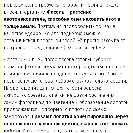
подкормках не требуется: его хватит, если в грядку
вносили органику.
Фасоль – растение-
азотонакопитель, способна сама находить азот в
толще земли.
Поэтому на плодородных почвах в
качестве удобрения для подкормок можно
ограничиться древесной золой. Её просто рассыпают
по грядке перед поливом (1-2 горсти на 1 м 2 ).
Через 40-50 дней после посева готовы к уборке
лопатки фасоли самых ранних сортов; большинство же
начинает устойчиво плодоносить чуть позже. Самые
позднеспелые готовы к сбору стручков только к осени.
Плодоношение длится долго: если вовремя и
аккуратно срезать лопатки, не давая расти в них
самим фасолинам, то цветение и образование лопаток
продолжаются непрерывно вплоть до самых
заморозков.
Срезают лопатки ориентировочно через
неделю после увядания цветка, стараясь не сломать
побеги.
Урожай можно пускать в кулинарную