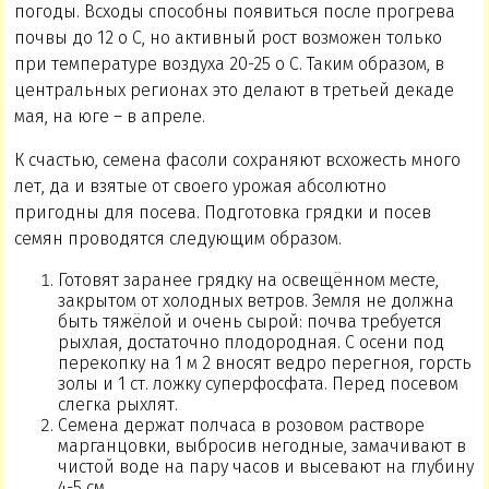
погоды. Всходы способны появиться после прогрева
почвы до 12 о С, но активный рост возможен только
при температуре воздуха 20-25 о С. Таким образом, в
центральных регионах это делают в третьей декаде
мая, на юге – в апреле.
К счастью, семена фасоли сохраняют всхожесть много
лет, да и взятые от своего урожая абсолютно
пригодны для посева. Подготовка грядки и посев
семян проводятся следующим образом.
Готовят заранее грядку на освещённом месте,
закрытом от холодных ветров. Земля не должна
быть тяжёлой и очень сырой: почва требуется
рыхлая, достаточно плодородная. С осени под
перекопку на 1 м 2 вносят ведро перегноя, горсть
золы и 1 ст. ложку суперфосфата. Перед посевом
слегка рыхлят.
Семена держат полчаса в розовом растворе
марганцовки, выбросив негодные, замачивают в
чистой воде на пару часов и высевают на глубину
4-5 см.