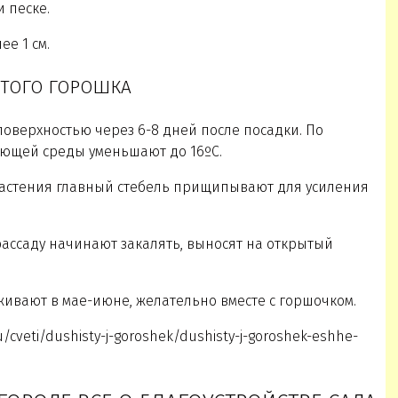
 песке.
е 1 см.
СТОГО ГОРОШКА
оверхностью через 6-8 дней после посадки. По
ающей среды уменьшают до 16ºС.
растения главный стебель прищипывают для усиления
рассаду начинают закалять, выносят на открытый
живают в мае-июне, желательно вместе с горшочком.
u/cveti/dushisty-j-goroshek/dushisty-j-goroshek-eshhe-