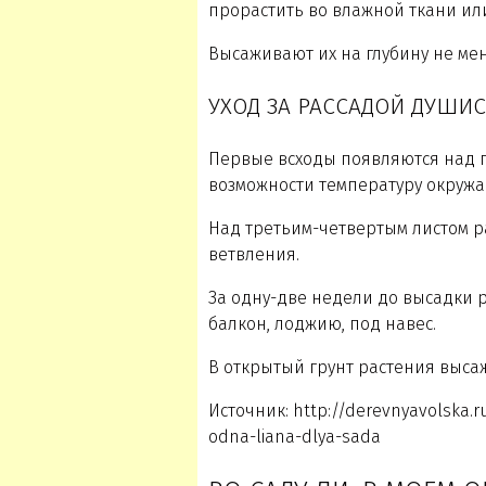
прорастить во влажной ткани или
Высаживают их на глубину не мене
УХОД ЗА РАССАДОЙ ДУШИ
Первые всходы появляются над п
возможности температуру окруж
Над третьим-четвертым листом 
ветвления.
За одну-две недели до высадки 
балкон, лоджию, под навес.
В открытый грунт растения выса
Источник: http://derevnyavolska.r
odna-liana-dlya-sada