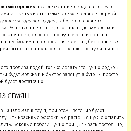
истый горошек
привлекает цветоводов в первую
кими и нежными оттенками и самое главное формой
душистый горошек на даче
и балконе является
. Растение цветет все лето с июня до заморозков.
достаточно холодостоек, но лучше развивается в
чва необходима плодородная и легкая, без вношения
еизбыток азота только даст толчок к росту листьев в
ого пролива водой, только делать это нужно редко и
тки будут мелкими и быстро завянут, а бутоны просто
ей будет достаточно.
ИЗ СЕМЯН
в начале мая в грунт, при этом цветение будет
получить красивые эффектные растения нужно оставить
далить. Боковые побеги нужно прищипывать постоянно,