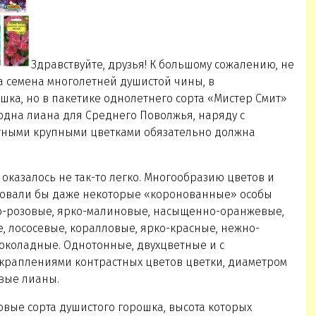
Здравствуйте, друзья! К большому сожалению, не
за семена многолетней душистой чины, в
шка, но в пакетике однолетнего сорта «Мистер Смит»
е одна лиана для Среднего Поволжья, наряду с
тными крупными цветками обязательно должна
оказалось не так-то легко. Многообразию цветов и
идовали бы даже некоторые «коронованные» особы
но-розовые, ярко-малиновые, насыщенно-оранжевые,
е, лососевые, коралловые, ярко-красные, нежно-
околадные. Однотонные, двухцветные и с
раплениями контрастных цветов цветки, диаметром
овые лианы.
вые сорта душистого горошка, высота которых