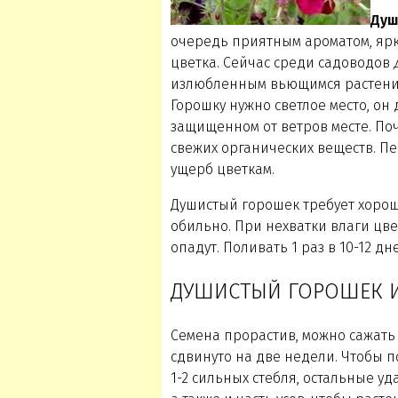
Душ
очередь приятным ароматом, яр
цветка. Сейчас среди садоводов
излюбленным вьющимся растением
Горошку нужно светлое место, он 
защищенном от ветров месте. По
свежих органических веществ. Пер
ущерб цветкам.
Душистый горошек требует хорош
обильно. При нехватки влаги цве
опадут. Поливать 1 раз в 10-12 дн
ДУШИСТЫЙ ГОРОШЕК 
Семена прорастив, можно сажать 
сдвинуто на две недели. Чтобы 
1-2 сильных стебля, остальные у