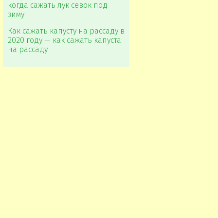
когда сажать лук севок под
зиму
Как сажать капусту на рассаду в
2020 году — как сажать капуста
на рассаду