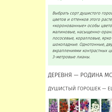
Выбрать сорт душистого горо
цветов и оттенков этого рас
«коронованные» особы цветоч
малиновые, насыщенно-оранже
лососевые, коралловые, ярко
шоколадные. Однотонные, дв
вкраплениями контрастных цве
3-метровые лианы.
ДЕРЕВНЯ — РОДИНА М
ДУШИСТЫЙ ГОРОШЕК — ЕЩ