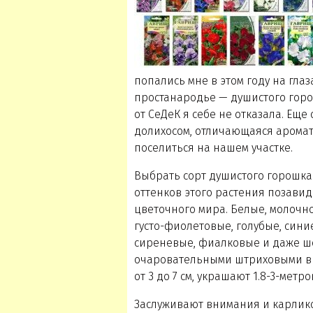
попались мне в этом году на гла
простанародье — душистого горо
от СеДеК я себе не отказала. Ещ
долихосом, отличающаяся арома
поселиться на нашем участке.
Выбрать сорт душистого горошка 
оттенков этого растения позав
цветочного мира. Белые, молоч
густо-фиолетовые, голубые, сини
сиреневые, фиалковые и даже ш
очаровательными штриховыми вк
от 3 до 7 см, украшают 1.8-3-метр
Заслуживают внимания и карлико