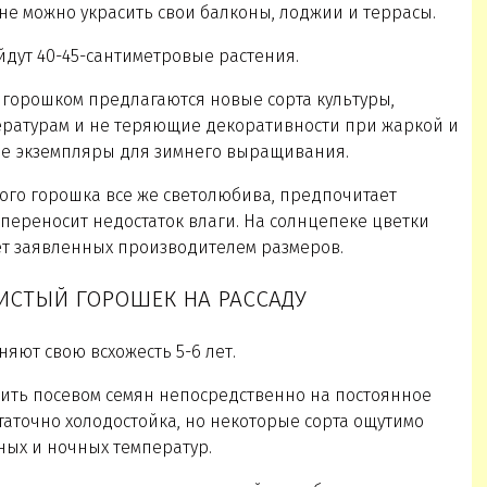
лне можно украсить свои балконы, лоджии и террасы.
йдут 40-45-сантиметровые растения.
 горошком предлагаются новые сорта культуры,
ратурам и не теряющие декоративности при жаркой и
ые экземпляры для зимнего выращивания.
того горошка все же светолюбива, предпочитает
переносит недостаток влаги. На солнцепеке цветки
ет заявленных производителем размеров.
ШИСТЫЙ ГОРОШЕК НА РАССАДУ
яют свою всхожесть 5-6 лет.
ить посевом семян непосредственно на постоянное
статочно холодостойка, но некоторые сорта ощутимо
ных и ночных температур.