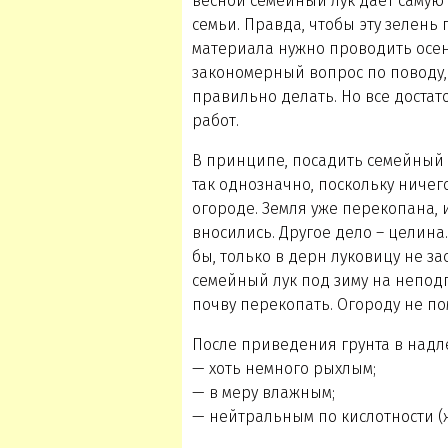
весной семейный лук дает самую 
семьи. Правда, чтобы эту зелень
материала нужно проводить осен
закономерный вопрос по поводу, 
правильно делать. Но все доста
работ.
В принципе, посадить семейный л
так однозначно, поскольку ничег
огороде. Земля уже перекопана, 
вносились. Другое дело – целина
бы, только в дерн луковицу не за
семейный лук под зиму на неподго
почву перекопать. Огороду не по
После приведения грунта в надл
— хоть немного рыхлым;
— в меру влажным;
— нейтральным по кислотности (