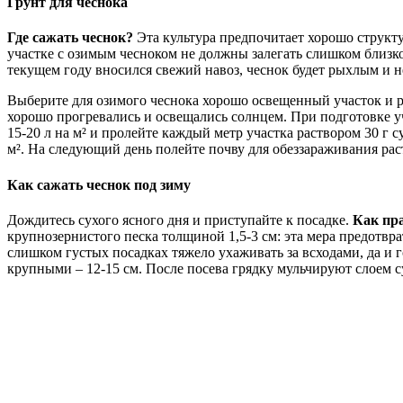
Грунт для чеснока
Где сажать чеснок?
Эта культура предпочитает хорошо структ
участке с озимым чесноком не должны залегать слишком близко 
текущем году вносился свежий навоз, чеснок будет рыхлым и
Выберите для озимого чеснока хорошо освещенный участок и ра
хорошо прогревались и освещались солнцем. При подготовке уч
15-20 л на м² и пролейте каждый метр участка раствором 30 г 
м². На следующий день полейте почву для обеззараживания рас
Как сажать чеснок под зиму
Дождитесь сухого ясного дня и приступайте к посадке.
Как пр
крупнозернистого песка толщиной 1,5-3 см: эта мера предотвра
слишком густых посадках тяжело ухаживать за всходами, да и 
крупными – 12-15 см. После посева грядку мульчируют слоем с