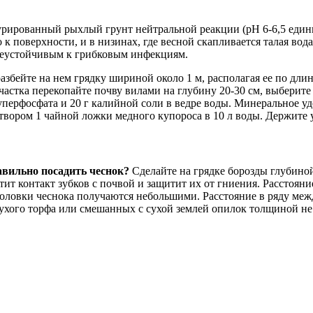
урированный рыхлый грунт нейтральной реакции (pH 6-6,5 едини
к поверхности, и в низинах, где весной скапливается талая вода
 неустойчивым к грибковым инфекциям.
збейте на нем грядку шириной около 1 м, располагая ее по дли
астка перекопайте почву вилами на глубину 20-30 см, выберите 
суперфосфата и 20 г калийной соли в ведре воды. Минеральное уд
твором 1 чайной ложки медного купороса в 10 л воды. Держите у
авильно посадить чеснок?
Сделайте на грядке борозды глубиной
тит контакт зубков с почвой и защитит их от гниения. Расстоян
головки чеснока получаются небольшими. Расстояние в ряду меж
ухого торфа или смешанных с сухой землей опилок толщиной не 