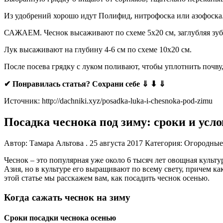
Из удобрений хорошо идут Полифид, нитрофоска или азофоска. 
САЖАЕМ. Чеснок высаживают по схеме 5х20 см, заглубляя зубки
Лук высаживают на глубину 4-6 см по схеме 10х20 см.
После посева грядку с луком поливают, чтобы уплотнить почв
✔ Понравилась статья? Сохрани себе ⇓ ⬇ ⇓
Источник: http://dachniki.xyz/posadka-luka-i-chesnoka-pod-zimu
Посадка чеснока под зиму: сроки и усл
Автор: Тамара Альтова . 25 августа 2017 Категория: Огородные
Чеснок – это популярная уже около 6 тысяч лет овощная куль
Азия, но в культуре его выращивают по всему свету, причем к
этой статье мы расскажем вам, как посадить чеснок осенью.
Когда сажать чеснок на зиму
Сроки посадки чеснока осенью