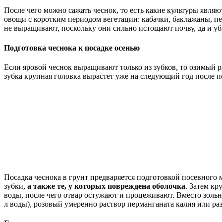
После чего можно сажать чеснок, то есть какие культуры явля
овощи с коротким периодом вегетации: кабачки, баклажаны, пе
не выращивают, поскольку они сильно истощают почву, да и у
Подготовка чеснока к посадке осенью
Если яровой чеснок выращивают только из зубков, то озимый р
зубка крупная головка вырастет уже на следующий год после п
Посадка чеснока в грунт предваряется подготовкой посевного 
зубки,
а также те, у которых повреждена оболочка
. Затем кр
воды, после чего отвар остужают и процеживают. Вместо зольн
л воды), розовый умеренно раствор перманганата калия или р