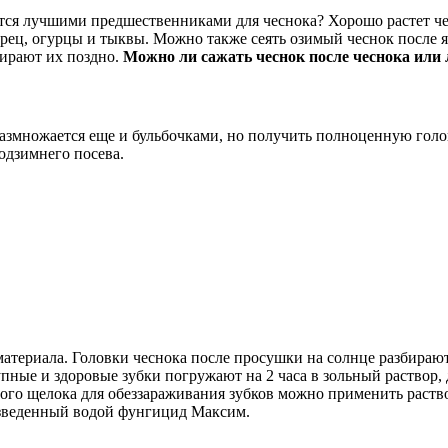
ются лучшими предшественниками для чеснока? Хорошо растет че
рец, огурцы и тыквы. Можно также сеять озимый чеснок после я
бирают их поздно.
Можно ли сажать чеснок после чеснока или 
азмножается еще и бульбочками, но получить полноценную головк
одзимнего посева.
материала. Головки чеснока после просушки на солнце разбираю
упные и здоровые зубки погружают на 2 часа в зольный раствор, 
ого щелока для обеззараживания зубков можно применить раство
азведенный водой фунгицид Максим.