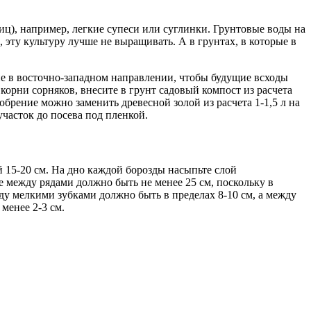
ц), например, легкие супеси или суглинки. Грунтовые воды на
, эту культуру лучше не выращивать. А в грунтах, в которые в
не в восточно-западном направлении, чтобы будущие всходы
корни сорняков, внесите в грунт садовый компост из расчета
обрение можно заменить древесной золой из расчета 1-1,5 л на
часток до посева под пленкой.
 15-20 см. На дно каждой борозды насыпьте слой
ие между рядами должно быть не менее 25 см, поскольку в
ду мелкими зубками должно быть в пределах 8-10 см, а между
менее 2-3 см.