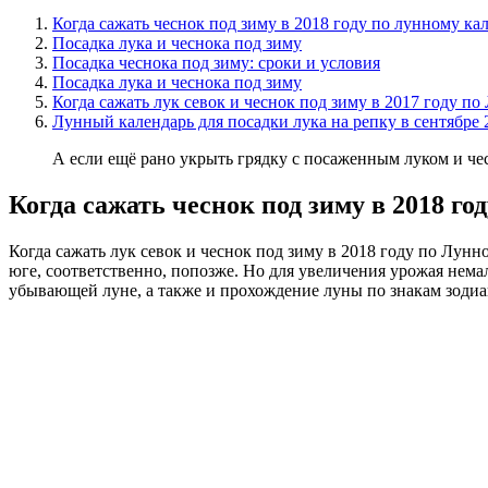
Когда сажать чеснок под зиму в 2018 году по лунному к
Посадка лука и чеснока под зиму
Посадка чеснока под зиму: сроки и условия
Посадка лука и чеснока под зиму
Когда сажать лук севок и чеснок под зиму в 2017 году п
Лунный календарь для посадки лука на репку в сентябре 
А если ещё рано укрыть грядку с посаженным луком и чес
Когда сажать чеснок под зиму в 2018 г
Когда сажать лук севок и чеснок под зиму в 2018 году по Лун
юге, соответственно, попозже. Но для увеличения урожая нем
убывающей луне, а также и прохождение луны по знакам зодиа