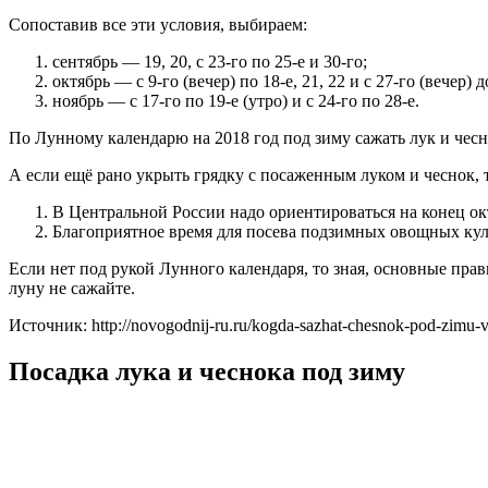
Сопоставив все эти условия, выбираем:
сентябрь — 19, 20, с 23-го по 25-е и 30-го;
октябрь — с 9-го (вечер) по 18-е, 21, 22 и с 27-го (вечер) д
ноябрь — с 17-го по 19-е (утро) и с 24-го по 28-е.
По Лунному календарю на 2018 год под зиму сажать лук и чесн
А если ещё рано укрыть грядку с посаженным луком и чеснок, 
В Центральной России надо ориентироваться на конец окт
Благоприятное время для посева подзимных овощных культу
Если нет под рукой Лунного календаря, то зная, основные пра
луну не сажайте.
Источник: http://novogodnij-ru.ru/kogda-sazhat-chesnok-pod-zimu
Посадка лука и чеснока под зиму