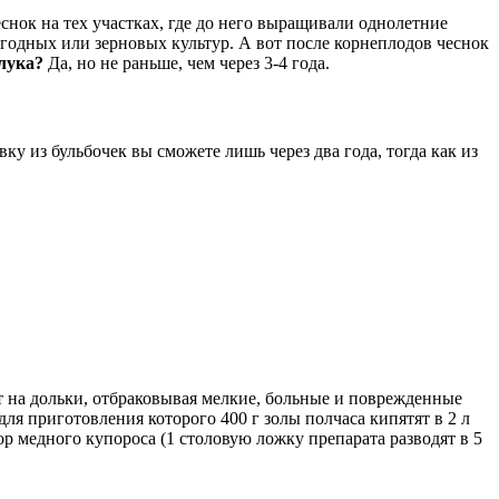
снок на тех участках, где до него выращивали однолетние
годных или зерновых культур. А вот после корнеплодов чеснок
лука?
Да, но не раньше, чем через 3-4 года.
у из бульбочек вы сможете лишь через два года, тогда как из
т на дольки, отбраковывая мелкие, больные и поврежденные
для приготовления которого 400 г золы полчаса кипятят в 2 л
р медного купороса (1 столовую ложку препарата разводят в 5