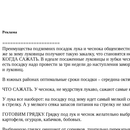
Реклама
======================
Преимущества подзимних посадок лука и чеснока общеизвестны
же за зиму луковицы получают такую закалку, что становятся 
КОГДА САЖАТЬ. В идеале посаженные луковицы и зубки чеснока
есть посадку надо провести за три недели до наступления замо
и луковиц.
В южных районах оптимальные сроки посадки – середина октя
ЧТО САЖАТЬ. У чеснока, не мудрствуя лукаво, сажают самые к
У лука все наоборот: на посадку под зиму идет самый мелкий с
в стрелку. А у мелкого севка запасов питания на стрелку не х
ГОТОВИМ ГРЯДКУ. Грядку под лук и чеснок желательно выбрать
картофеля, огурцов, кабачков, бобовых.
Выбранную грядку очищают от сорняков, тщательно перекапываю