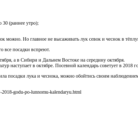
о 30 (раннее утро);
ок можно. Но главное не высаживать лук севок и чеснок в тёпл
то все посадки вспреют.
ября, а в Сибири и Дальнем Востоке на середину октября.
р наступает в октябре. Посевной календарь советует в 2018 году
вила посадки лука и чеснока, можно обойтись своим наблюдение
-v-2018-godu-po-lunnomu-kalendaryu.html