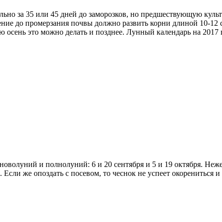
ьно за 35 или 45 дней до заморозков, но предшествующую культ
ение до промерзания почвы должно развить корни длиной 10-12 
ю осень это можно делать и позднее. Лунный календарь на 2017 г
оволуний и полнолуний: 6 и 20 сентября и 5 и 19 октября. Неже
 Если же опоздать с посевом, то чеснок не успеет окорениться и 