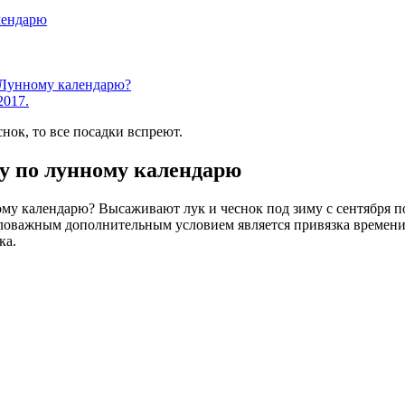
алендарю
о Лунному календарю?
2017.
нок, то все посадки вспреют.
оду по лунному календарю
ному календарю? Высаживают лук и чеснок под зиму с сентября п
аловажным дополнительным условием является привязка времени п
ка.