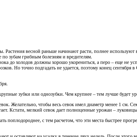
. Растения весной раньше начинают расти, полнее используют 
не по зубам грибным болезням и вредителям.
 до холодов должны хорошо укорениться, а перо – еще не успет
розков. Но точно подгадать не удается, поэтому конец сентября
бря.
рупные зубки или однозубки. Чем крупнее – тем лучше будет у
евок. Желательно, чтобы весь севок имел диаметр менее 1 см. С
ватает. Кстати, мелкий севок дает полноценные урожаи – луковиц
 поплодороднее, с тем расчетом, что эти места быстрее прогре
т и оставляют на усадку в течение двух недель. После этого м