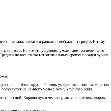
весенние запасы влаги и раньше освобождают грядки. К тому
ь вырасти. На все это у луковиц уходит две-три недели. То
 в Средней полосе считается оптимальным сроком посадки зубков
рожай.
екрет прост – более крупный севок уходит после зимних морозов
ы получаются не намного мельче, чем у крупного севка.
ются весной. Хорошо лук и чеснок удаются после помидоров,
ожно приступать к посадке.