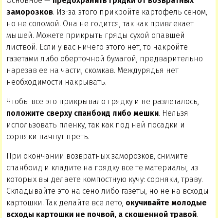
Основное —
предохранить грядки от возвратных
заморозков
. Из-за этого прикройте картофель сеном,
но не соломой. Она не годится, так как привлекает
мышей. Можете прикрыть гряды сухой опавшей
листвой. Если у вас ничего этого нет, то накройте
газетами либо оберточной бумагой, предварительно
нарезав ее на части, скомкав. Междурядья нет
необходимости накрывать.
Чтобы все это прикрывало грядку и не разлеталось,
положите сверху спанбоид либо мешки
. Нельзя
использовать пленку, так как под ней посадки и
сорняки начнут преть.
При окончании возвратных заморозков, снимите
спанбоид и кладите на грядку все те материалы, из
которых вы делаете компостную кучу: сорняки, траву.
Складывайте это на сено либо газеты, но не на всходы
картошки. Так делайте все лето,
окучивайте молодые
всходы картошки не почвой, а скошенной травой
.