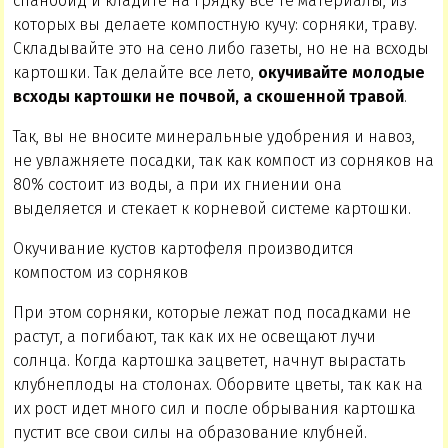
спанбоид и кладите на грядку все те материалы, из
которых вы делаете компостную кучу: сорняки, траву.
Складывайте это на сено либо газеты, но не на всходы
картошки. Так делайте все лето,
окучивайте молодые
всходы картошки не почвой, а скошенной травой
.
Так, вы не вносите минеральные удобрения и навоз,
не увлажняете посадки, так как компост из сорняков на
80% состоит из воды, а при их гниении она
выделяется и стекает к корневой системе картошки.
Окучивание кустов картофеля производится
компостом из сорняков
При этом сорняки, которые лежат под посадками не
растут, а погибают, так как их не освещают лучи
солнца. Когда картошка зацветет, начнут вырастать
клубнеплоды на столонах. Оборвите цветы, так как на
их рост идет много сил и после обрывания картошка
пустит все свои силы на образование клубней.