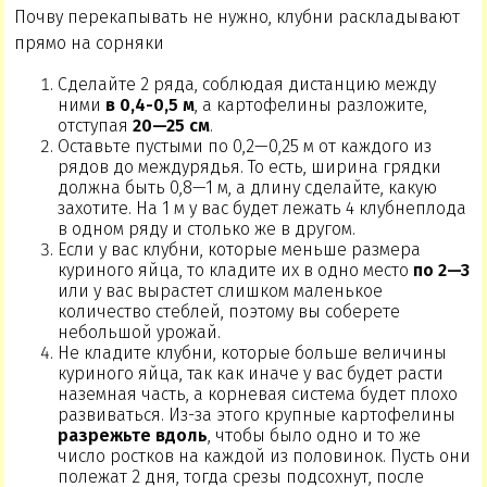
Почву перекапывать не нужно, клубни раскладывают
прямо на сорняки
Сделайте 2 ряда, соблюдая дистанцию между
ними
в 0,4-0,5 м
, а картофелины разложите,
отступая
20—25 см
.
Оставьте пустыми по 0,2—0,25 м от каждого из
рядов до междурядья. То есть, ширина грядки
должна быть 0,8—1 м, а длину сделайте, какую
захотите. На 1 м у вас будет лежать 4 клубнеплода
в одном ряду и столько же в другом.
Если у вас клубни, которые меньше размера
куриного яйца, то кладите их в одно место
по 2—3
или у вас вырастет слишком маленькое
количество стеблей, поэтому вы соберете
небольшой урожай.
Не кладите клубни, которые больше величины
куриного яйца, так как иначе у вас будет расти
наземная часть, а корневая система будет плохо
развиваться. Из-за этого крупные картофелины
разрежьте вдоль
, чтобы было одно и то же
число ростков на каждой из половинок. Пусть они
полежат 2 дня, тогда срезы подсохнут, после