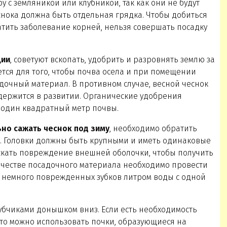
у с земляникой или клубникой, так как они не будут
еснока должна быть отдельная грядка. Чтобы добиться
атить заболевание корней, нельзя совершать посадку
ции
, советуют вскопать, удобрить и разровнять землю за
ется для того, чтобы почва осела и при помещении
адочный материал. В противном случае, весной чеснок
адержится в развитии. Органические удобрения
а один квадратный метр почвы.
ьно сажать чеснок под зиму
, необходимо обратить
. Головки должны быть крупными и иметь одинаковые
ускать повреждение внешней оболочки, чтобы получить
ичестве посадочного материала необходимо провести
немного поврежденных зубков литром воды с одной
убчиками донышком вниз. Если есть необходимость
то можно использовать почки, образующиеся на