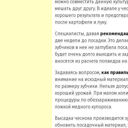
можно совместить данную культур
мешать друг другу. В идеале у ч
хорошего результата и предотвр
после картофеля и луку.
Специалисты, давая
рекоменда
две недели до посадки. Это дела
зубчиков в нее не заглубила пос
будет очень долго выходить и з
вносятся из расчета полведра н
Задаваясь вопросом,
как правил
внимание на исходный материал
по размеру зубчики. Нельзя доп
хороший урожай. При малом кол
процедуры по обеззараживанию 
ложкой медного купороса.
Высадка чеснока производится з
обновить посадочный материал, 