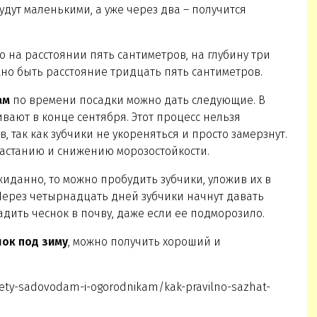
удут маленькими, а уже через два – получится
о на расстоянии пять сантиметров, на глубину три
но быть расстояние тридцать пять сантиметров.
ам
по времени посадки можно дать следующие. В
вают в конце сентября. Этот процесс нельзя
, так как зубчики не укореняться и просто замерзнут.
астанию и снижению морозостойкости.
иданно, то можно пробудить зубчики, уложив их в
 Через четырнадцать дней зубчики начнут давать
адить чеснок в почву, даже если ее подморозило.
нок под зиму
, можно получить хороший и
ovety-sadovodam-i-ogorodnikam/kak-pravilno-sazhat-