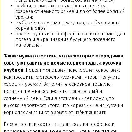
используемых для посева, составляет 4–5 см;
клубни, размер которых превышает 5 см,
созревают немного ранее и дают более богатый
урожай;
выбирайте семена с тех кустов, где было много
корнеплодов;
более крупный картофель часто используют для
посева и выращивания будущего посевного
материала.
Также нужно отметить, что некоторые огородники
советуют садить не целые корнеплоды, а кусочки
клубней.
Поделимся с вами некоторыми секретами,
как посадить картофель кусочками, чтобы получить
хороший урожай. Запомните основное правило:
посадка должна осуществляться в теплый и
солнечный день. Если в этот день идет дождь, то
высока вероятность того, что нарезанные на кусочки
корнеплоды сгниют в земле от избытка влаги.
После того как картошка для посадки отобрана и
порезана, хорошенько ее просушите и присыпьте