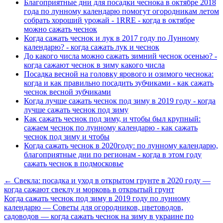
Благоприятные дни для посадки чеснока в октябре 2018
года по лунному календарю помогут огородникам летом
собрать хороший урожай - 1RRE - когда в октябре
можно сажать чеснок
Когда сажать чеснок и лук в 2017 году по Лунному
календарю? - когда сажать лук и чеснок
До какого числа можно сажать зимний чеснок осенью? -
когда сажают чеснок в зиму какого числа
Посадка весной на головку ярового и озимого чеснока:
когда и как правильно посадить зубчиками - как сажать
чеснок весной зубчиками
Когда лучше сажать чеснок под зиму в 2019 году - когда
лучше сажать чеснок под зиму
Как сажать чеснок под зиму, и чтобы был крупный:
сажаем чеснок по лунному календарю - как сажать
чеснок под зиму и чтобы
Когда сажать чеснок в 2020году: по лунному календарю,
благоприятные дни по регионам - когда в этом году
сажать чеснок в подмосковье
← Свекла: посадка и уход в открытом грунте в 2020 году —
когда сажают свеклу и морковь в открытый грунт
Когда сажать чеснок под зиму в 2019 году по лунному
календарю — Советы для огородников, цветоводов,
садоводов — когда сажать чеснок на зиму в украине по