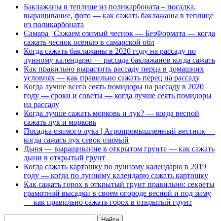
Баклажаны в теплице из поликарбоната – посадка,
выращивание, фото — как сажать баклажаны в теплице
из поликарбоната
Самара | Сажаем озимый чеснок — БезФормата — когда
сажать чеснок осенью в самарской обл
Когда сажать баклажаны в 2020 году на рассаду по
лунному календарю — рассада баклажанов когда сажать
Как правильно вырастить рассаду перца в домашних
условиях — как правильно сажать перец на рассаду
Когда лучше всего сеять помидоры на рассаду в 2020
году — сроки и советы — когда лучше сеять помидоры
на рассаду
Когда лучше сажать морковь и лук? — когда весной
сажать лук и морковь
Посадка озимого лука | Агропромышленный вестник —
когда сажать лук севок озимый
Дыня — выращивание в открытом грунте — как сажать
дыни в открытый грунт
Когда сажать картошку по лунному календарю в 2019
году — когда по лунному календарю сажать картошку
Как сажать горох в открытый грунт правильно: секреты
грамотной высадки в своем огороде весной и под зиму
— как правильно сажать горох в открытый грунт
Найти