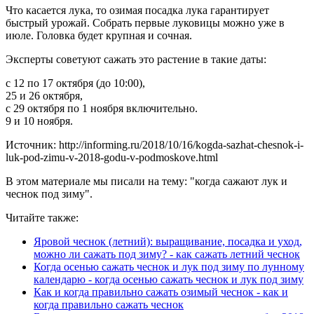
Что касается лука, то озимая посадка лука гарантирует
быстрый урожай. Собрать первые луковицы можно уже в
июле. Головка будет крупная и сочная.
Эксперты советуют сажать это растение в такие даты:
с 12 по 17 октября (до 10:00),
25 и 26 октября,
с 29 октября по 1 ноября включительно.
9 и 10 ноября.
Источник: http://informing.ru/2018/10/16/kogda-sazhat-chesnok-i-
luk-pod-zimu-v-2018-godu-v-podmoskove.html
В этом материале мы писали на тему: "когда сажают лук и
чеснок под зиму".
Читайте также:
Яровой чеснок (летний): выращивание, посадка и уход,
можно ли сажать под зиму? - как сажать летний чеснок
Когда осенью сажать чеснок и лук под зиму по лунному
календарю - когда осенью сажать чеснок и лук под зиму
Как и когда правильно сажать озимый чеснок - как и
когда правильно сажать чеснок