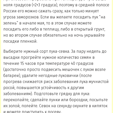
ноля градусов (+2+3 градуса), поэтому в средней полосе
России его можно сажать сразу, как только минует
угроза заморозков. Если вы желаете посадить лук “на
зелень” в начале мая, то в этом случае можете
посадить его либо в теплицу, либо в открытый грунт,
но во втором случае обязательно на ночь укрывайте
посадки пленкой.
Выберите нужный сорт лука-севка. За пару недель до
высадки прогрейте нужное количество семян в
течение 15 часов при температуре 40 градусов
(достаточно просто подвесить мешочек с луком возле
батареи), удалите негодные луковички (после
прогрева снижается риск заболевания лука мучнистой
росой, повышается устойчивость к другим
заболеваниям). Подготовьте грядку для лука:
перекопайте, сделайте лунки или бороздки, посыпьте
их золой, полейте. Севок на секунду окуните в кипяток
и можете приступить к посеву..