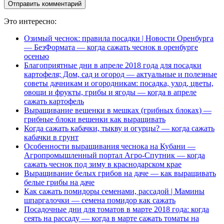
Это интересно:
Озимый чеснок: правила посадки | Новости Оренбурга
— БезФормата — когда сажать чеснок в оренбурге
осенью
Благоприятные дни в апреле 2018 года для посадки
картофеля; Дом, сад и огород — актуальные и полезные
советы дачникам и огородникам: посадка, уход, цветы,
овощи и фрукты, грибы и ягоды — когда в апреле
сажать картофель
Выращивание вешенки в мешках (грибных блоках) —
грибные блоки вешенки как выращивать
Когда сажать кабачки, тыкву и огурцы? — когда сажать
кабачки в грунт
Особенности выращивания чеснока на Кубани —
Агропромышленный портал Агро-Спутник — когда
сажать чеснок под зиму в краснодарском крае
Выращивание белых грибов на даче — как выращивать
белые грибы на даче
Как сажать помидоры семенами, рассадой | Мамины
шпаргалочки — семена помидор как сажать
Посадочные дни для томатов в марте 2018 года: когда
сеять на рассаду — когда в марте сажать томаты на