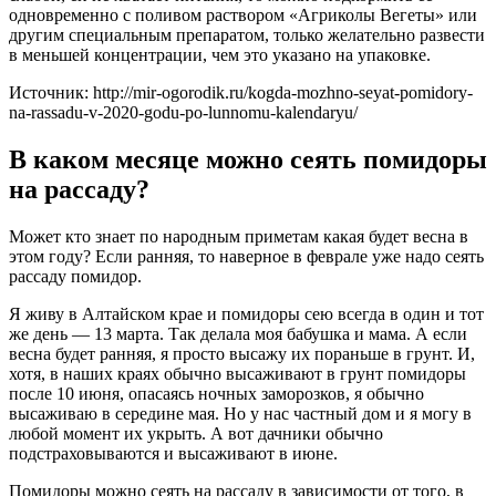
одновременно с поливом раствором «Агриколы Вегеты» или
другим специальным препаратом, только желательно развести
в меньшей концентрации, чем это указано на упаковке.
Источник: http://mir-ogorodik.ru/kogda-mozhno-seyat-pomidory-
na-rassadu-v-2020-godu-po-lunnomu-kalendaryu/
В каком месяце можно сеять помидоры
на рассаду?
Может кто знает по народным приметам какая будет весна в
этом году? Если ранняя, то наверное в феврале уже надо сеять
рассаду помидор.
Я живу в Алтайском крае и помидоры сею всегда в один и тот
же день — 13 марта. Так делала моя бабушка и мама. А если
весна будет ранняя, я просто высажу их пораньше в грунт. И,
хотя, в наших краях обычно высаживают в грунт помидоры
после 10 июня, опасаясь ночных заморозков, я обычно
высаживаю в середине мая. Но у нас частный дом и я могу в
любой момент их укрыть. А вот дачники обычно
подстраховываются и высаживают в июне.
Помидоры можно сеять на рассаду в зависимости от того, в