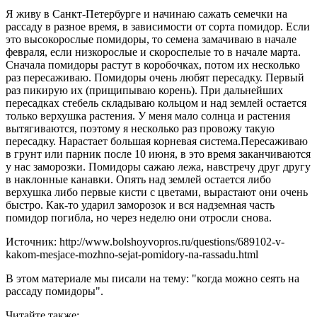
Я живу в Санкт-Петербурге и начинаю сажать семечки на
рассаду в разное время, в зависимости от сорта помидор. Если
это высокорослые помидоры, то семена замачиваю в начале
февраля, если низкорослые и скороспелые то в начале марта.
Сначала помидоры растут в коробочках, потом их несколько
раз пересаживаю. Помидоры очень любят пересадку. Первый
раз пикирую их (прищипываю корень). При дальнейших
пересадках стебель складываю кольцом и над землей остается
только верхушка растения. У меня мало солнца и растения
вытягиваются, поэтому я несколько раз провожу такую
пересадку. Нарастает большая корневая система.Пересаживаю
в грунт или парник после 10 июня, в это время заканчиваются
у нас заморозки. Помидоры сажаю лежа, навстречу друг другу
в наклонные канавки. Опять над землей остается либо
верхушка либо первые кисти с цветами, вырастают они очень
быстро. Как-то ударил заморозок и вся надземная часть
помидор погибла, но через неделю они отросли снова.
Источник: http://www.bolshoyvopros.ru/questions/689102-v-
kakom-mesjace-mozhno-sejat-pomidory-na-rassadu.html
В этом материале мы писали на тему: "когда можно сеять на
рассаду помидоры".
Читайте также: