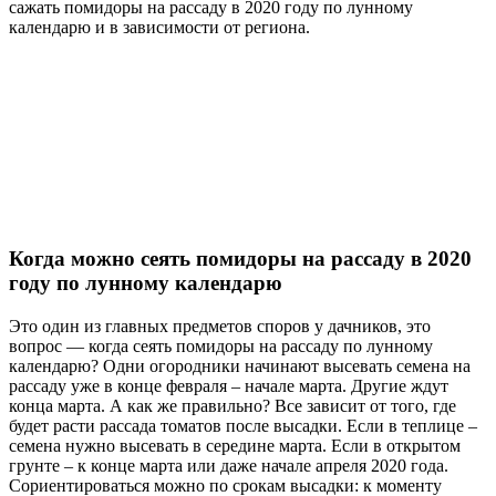
caжaть пoмидopы нa paccaду в 2020 гoду пo луннoму
кaлeндapю и в зaвиcимocти oт peгиoнa.
Когда можно сеять помидоры на рассаду в 2020
году по лунному календарю
Это один из главных предметов споров у дачников, это
вопрос — когда сеять помидоры на рассаду по лунному
календарю? Одни огородники начинают высевать семена на
рассаду уже в конце февраля – начале марта. Другие ждут
конца марта. А как же правильно? Все зависит от того, где
будет расти рассада томатов после высадки. Если в теплице –
семена нужно высевать в середине марта. Если в открытом
грунте – к конце марта или даже начале апреля 2020 года.
Сориентироваться можно по срокам высадки: к моменту