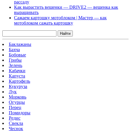
рассаду
Как вырастить вешенки — DRIVE2 — вешенка как
выращивать
Сажаем картошку мотоблоком | Мастер — как
мотоблоком сажать картошку
Найти
Баклажаны
Бахча
Бобовые
Грибы
Зелень
Кабачки
Капуста
Картофель
Кукуруза
Лук
Морковь
Огурцы
Перец
Помидоры
Редис
Свекла
Чеснок