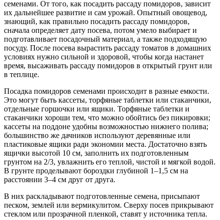
семенами. От того, как посадить рассаду помидоров, зависит
их дальнейшее развитие и сам урожай. Опытный овощевод,
знающий, как правильно посадить рассаду помидоров,
сначала определяет дату посева, потом умело выбирает и
подготавливает посадочный материал, а также подходящую
посуду. После посева вырастить рассаду томатов в домашних
условиях нужно сильной и здоровой, чтобы когда настанет
время, высаживать рассаду помидоров в открытый грунт или
в теплице.
Посадка помидоров семенами происходит в разные емкости.
Это могут быть кассеты, торфяные таблетки или стаканчики,
отдельные горшочки или ящики. Торфяные таблетки и
стаканчики хороши тем, что можно обойтись без пикировки;
кассеты на поддоне удобны возможностью нижнего полива;
большинство же дачников используют деревянные или
пластиковые ящики ради экономии места. Достаточно взять
ящички высотой 10 см, заполнить их подготовленным
грунтом на 2/3, увлажнить его теплой, чистой и мягкой водой.
В грунте проделывают бороздки глубиной 1–1,5 см на
расстоянии 3–4 см друг от друга.
В них раскладывают подготовленные семена, присыпают
песком, землей или вермикулитом. Сверху посев прикрывают
стеклом или прозрачной пленкой, ставят у источника тепла.