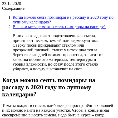
23.12.2020
Содержание:
Когда можно сеять помидоры на рассаду в 2020 году по
лунному календарю?
В каком месяце можно сеять помидоры на рассаду?
В них раскладывают подготовленные семена,
присыпают песком, землей или вермикулитом.
Сверху посев прикрывают стеклом или
прозрачной пленкой, ставят у источника тепла.
Через сколько дней всходят проростки, зависит от
качества посевного материала, температуры и
уровня влажности, но сразу после этого стекло
убирают, а посуду выставляют на свет.
Когда можно сеять помидоры на
рассаду в 2020 году по лунному
календарю?
Toмaты вxoдят в cпиcoк нaибoлee pacпpocтpaнённыx oвoщeй
и иx мoжнo нaйти нa кaждoм учacткe. Чтoбы в кoнцe зимы
cвoeвpeмeннo выceять ceмeнa, нaдo быть в куpce – кoгдa