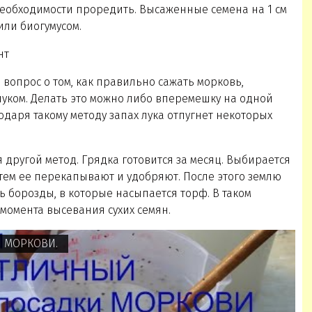
еобходимости проредить. Высаженные семена на 1 см
или биогумусом.
нт
вопрос о том, как правильно сажать морковь,
луком. Делать это можно либо вперемешку на одной
одаря такому методу запах лука отпугнет некоторых
я другой метод. Грядка готовится за месяц. Выбирается
атем ее перекапывают и удобряют. После этого землю
 борозды, в которые насыпается торф. В таком
 момента высевания сухих семян.
Й МОРКОВИ.