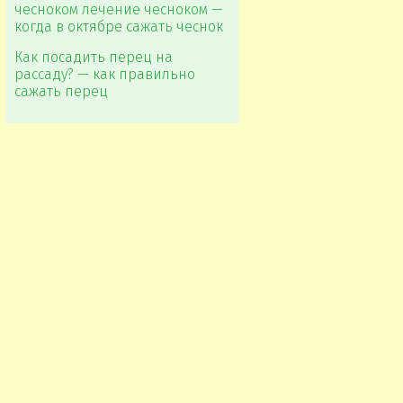
чесноком лечение чесноком —
когда в октябре сажать чеснок
Как посадить перец на
рассаду? — как правильно
сажать перец