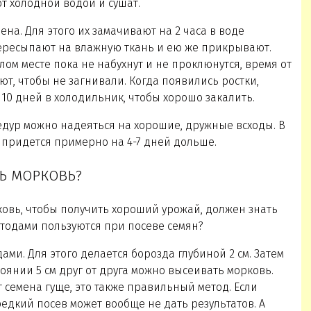
т холодной водой и сушат.
на. Для этого их замачивают на 2 часа в воде
ересыпают на влажную ткань и ею же прикрывают.
ом месте пока не набухнут и не проклюнутся, время от
т, чтобы не загнивали. Когда появились ростки,
10 дней в холодильник, чтобы хорошо закалить.
едур можно надеяться на хорошие, дружные всходы. В
 придется примерно на 4-7 дней дольше.
Ь МОРКОВЬ?
ковь, чтобы получить хороший урожай, должен знать
тодами пользуются при посеве семян?
ами. Для этого делается борозда глубиной 2 см. Затем
тоянии 5 см друг от друга можно высеивать морковь.
семена гуще, это также правильный метод. Если
редкий посев может вообще не дать результатов. А