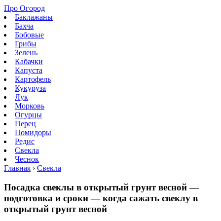
Про Огород
Баклажаны
Бахча
Бобовые
Грибы
Зелень
Кабачки
Капуста
Картофель
Кукуруза
Лук
Морковь
Огурцы
Перец
Помидоры
Редис
Свекла
Чеснок
Главная
›
Свекла
Посадка свеклы в открытый грунт весной —
подготовка и сроки — когда сажать свеклу в
открытый грунт весной