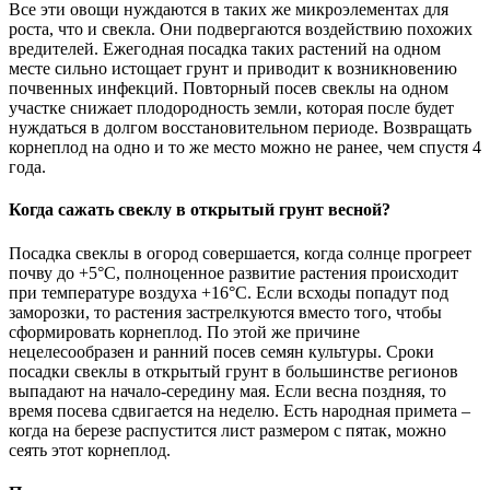
Все эти овощи нуждаются в таких же микроэлементах для
роста, что и свекла. Они подвергаются воздействию похожих
вредителей. Ежегодная посадка таких растений на одном
месте сильно истощает грунт и приводит к возникновению
почвенных инфекций. Повторный посев свеклы на одном
участке снижает плодородность земли, которая после будет
нуждаться в долгом восстановительном периоде. Возвращать
корнеплод на одно и то же место можно не ранее, чем спустя 4
года.
Когда сажать свеклу в открытый грунт весной?
Посадка свеклы в огород совершается, когда солнце прогреет
почву до +5°С, полноценное развитие растения происходит
при температуре воздуха +16°С. Если всходы попадут под
заморозки, то растения застрелкуются вместо того, чтобы
сформировать корнеплод. По этой же причине
нецелесообразен и ранний посев семян культуры. Сроки
посадки свеклы в открытый грунт в большинстве регионов
выпадают на начало-середину мая. Если весна поздняя, то
время посева сдвигается на неделю. Есть народная примета –
когда на березе распустится лист размером с пятак, можно
сеять этот корнеплод.