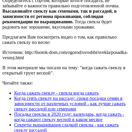
Определитесь с сортом, который хотите посадить, не
забывайте о важности правильно подготовленной почвы.
Высаживайте свеклу как семенами, так и рассадой, в
зависимости от региона проживания, соблюдая
рекомендации по выращиванию.
Тогда свекла будет
радовать вас хорошими, вкусными урожаями.
Предлагаем Вам посмотреть видео о том, как правильно
сажать свеклу по весне:
Источник: http://6sotok-dom.com/ogorod/ovoshhi/svekla/posadka-
vesnoj.html
В этом материале мы писали на тему: "когда сажать свеклу в
открытый грунт весной".
Читайте также:
Когда сажать свеклу - свекла когда сажать
Когда сеять свеклу на рассаду: сроки посадки семян в
зависимости от различных условий - как лучше сажать
свеклу рассадой или семенами
Посадка свеклы в 2020 году: календарь, когда сажать -
когда сажают свеклу весной в каком месяце
Секреты выращивания сладкой свеклы - как сажать
свеклу рассадой