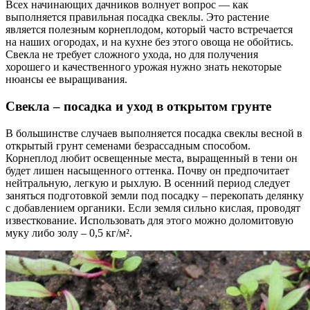
Всех начинающих дачников волнует вопрос — как
выполняется правильная посадка свеклы. Это растение
является полезным корнеплодом, который часто встречается
на наших огородах, и на кухне без этого овоща не обойтись.
Свекла не требует сложного ухода, но для получения
хорошего и качественного урожая нужно знать некоторые
нюансы ее выращивания.
Свекла – посадка и уход в открытом грунте
В большинстве случаев выполняется посадка свеклы весной в
открытый грунт семенами безрассадным способом.
Корнеплод любит освещенные места, выращенный в тени он
будет лишен насыщенного оттенка. Почву он предпочитает
нейтральную, легкую и рыхлую. В осенний период следует
заняться подготовкой земли под посадку – перекопать делянку
с добавлением органики. Если земля сильно кислая, проводят
известкование. Использовать для этого можно доломитовую
муку либо золу – 0,5 кг/м².