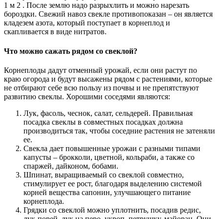
1 м 2 . После землю надо разрыхлить и можно нарезать
бороздки. Свежий навоз свекле противопоказан – он является
кладезем азота, который поступает в корнеплод и
скапливается в виде нитратов.
Что можно сажать рядом со свеклой?
Корнеплоды дадут отменный урожай, если они растут по
краю огорода и будут высажены рядом с растениями, которые
не отбирают себе всю пользу из почвы и не препятствуют
развитию свеклы. Хорошими соседями являются:
Лук, фасоль, чеснок, салат, сельдерей. Правильная
посадка свеклы в совместных посадках должна
производиться так, чтобы соседние растения не затеняли
ее.
Свекла дает повышенные урожаи с разными типами
капусты – брокколи, цветной, кольраби, а также со
спаржей, дайконом, бобами.
Шпинат, выращиваемый со свеклой совместно,
стимулирует ее рост, благодаря выделению системой
корней вещества сапонин, улучшающего питание
корнеплода.
Грядки со свеклой можно уплотнить, посадив редис,
лук-порей, лук на перо, укроп, петрушку, майоран. Они