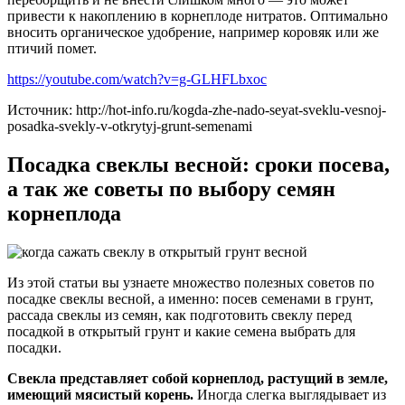
привести к накоплению в корнеплоде нитратов. Оптимально
вносить органическое удобрение, например коровяк или же
птичий помет.
https://youtube.com/watch?v=g-GLHFLbxoc
Источник: http://hot-info.ru/kogda-zhe-nado-seyat-sveklu-vesnoj-
posadka-svekly-v-otkrytyj-grunt-semenami
Посадка свеклы весной: сроки посева,
а так же советы по выбору семян
корнеплода
Из этой статьи вы узнаете множество полезных советов по
посадке свеклы весной, а именно: посев семенами в грунт,
рассада свеклы из семян, как подготовить свеклу перед
посадкой в открытый грунт и какие семена выбрать для
посадки.
Свекла представляет собой корнеплод, растущий в земле,
имеющий мясистый корень.
Иногда слегка выглядывает из