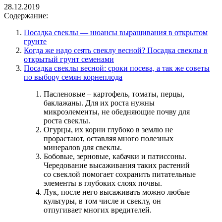
28.12.2019
Содержание:
Посадка свеклы — нюансы выращивания в открытом
грунте
Когда же надо сеять свеклу весной? Посадка свеклы в
открытый грунт семенами
Посадка свеклы весной: сроки посева, а так же советы
по выбору семян корнеплода
Пасленовые – картофель, томаты, перцы,
баклажаны. Для их роста нужны
микроэлементы, не обедняющие почву для
роста свеклы.
Огурцы, их корни глубоко в землю не
прорастают, оставляя много полезных
минералов для свеклы.
Бобовые, зерновые, кабачки и патиссоны.
Чередование высаживания таких растений
со свеклой помогает сохранить питательные
элементы в глубоких слоях почвы.
Лук, после него высаживать можно любые
культуры, в том числе и свеклу, он
отпугивает многих вредителей.