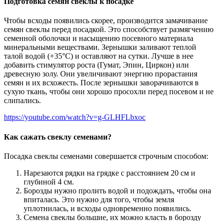
Подготовка семян свеклы к посадке
Чтобы всходы появились скорее, производится замачивание
семян свеклы перед посадкой. Это способствует размягчению
семенной оболочки и насыщению посевного материала
минеральными веществами. Зернышки заливают теплой
талой водой (+35°С) и оставляют на сутки. Лучше в нее
добавить стимулятор роста (Гумат, Эпин, Циркон) или
древесную золу. Они увеличивают энергию прорастания
семян и их всхожесть. После зернышки заворачиваются в
сухую ткань, чтобы они хорошо просохли перед посевом и не
слипались.
https://youtube.com/watch?v=g-GLHFLbxoc
Как сажать свеклу семенами?
Посадка свеклы семенами совершается строчным способом:
Нарезаются рядки на грядке с расстоянием 20 см и
глубиной 4 см.
Борозды нужно пролить водой и подождать, чтобы она
впиталась. Это нужно для того, чтобы земля
уплотнилась, и всходы одновременно появились.
Семена свеклы большие, их можно класть в борозду