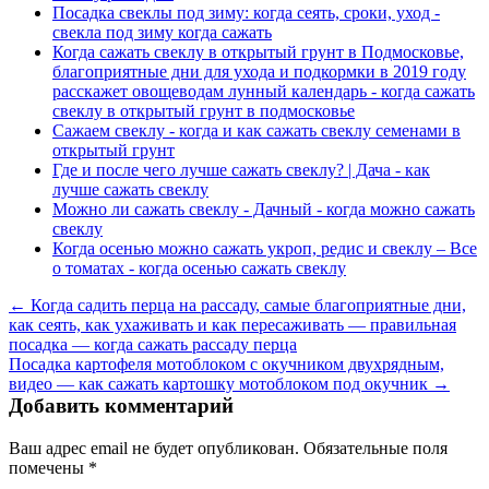
Посадка свеклы под зиму: когда сеять, сроки, уход -
свекла под зиму когда сажать
Когда сажать свеклу в открытый грунт в Подмосковье,
благоприятные дни для ухода и подкормки в 2019 году
расскажет овощеводам лунный календарь - когда сажать
свеклу в открытый грунт в подмосковье
Сажаем свеклу - когда и как сажать свеклу семенами в
открытый грунт
Где и после чего лучше сажать свеклу? | Дача - как
лучше сажать свеклу
Можно ли сажать свеклу - Дачный - когда можно сажать
свеклу
Когда осенью можно сажать укроп, редис и свеклу – Все
о томатах - когда осенью сажать свеклу
← Когда садить перца на рассаду, самые благоприятные дни,
как сеять, как ухаживать и как пересаживать — правильная
посадка — когда сажать рассаду перца
Посадка картофеля мотоблоком с окучником двухрядным,
видео — как сажать картошку мотоблоком под окучник →
Добавить комментарий
Ваш адрес email не будет опубликован.
Обязательные поля
помечены
*