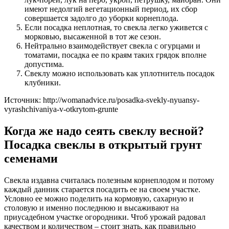
имеют недолгий вегетационный период, их сбор
совершается задолго до уборки корнеплода.
Если посадка неплотная, то свекла легко уживется с
морковью, высаженной в тот же сезон.
Нейтрально взаимодействует свекла с огурцами и
томатами, посадка ее по краям таких грядок вполне
допустима.
Свеклу можно использовать как уплотнитель посадок
клубники.
Источник: http://womanadvice.ru/posadka-svekly-nyuansy-
vyrashchivaniya-v-otkrytom-grunte
Когда же надо сеять свеклу весной?
Посадка свеклы в открытый грунт
семенами
Свекла издавна считалась полезным корнеплодом и потому
каждый данник старается посадить ее на своем участке.
Условно ее можно поделить на кормовую, сахарную и
столовую и именно последнюю и высаживают на
приусадебном участке огородники. Чтоб урожай радовал
качеством и количеством – стоит знать, как правильно