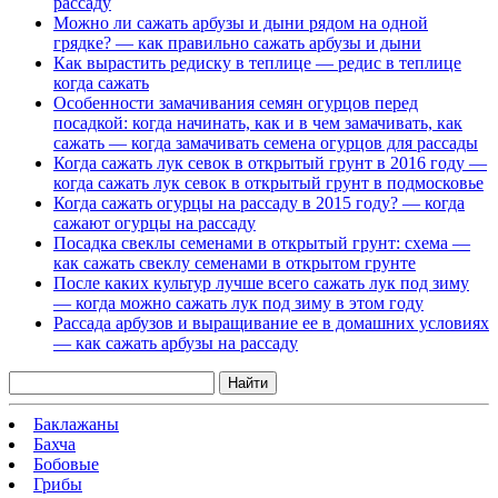
рассаду
Можно ли сажать арбузы и дыни рядом на одной
грядке? — как правильно сажать арбузы и дыни
Как вырастить редиску в теплице — редис в теплице
когда сажать
Особенности замачивания семян огурцов перед
посадкой: когда начинать, как и в чем замачивать, как
сажать — когда замачивать семена огурцов для рассады
Когда сажать лук севок в открытый грунт в 2016 году —
когда сажать лук севок в открытый грунт в подмосковье
Когда сажать огурцы на рассаду в 2015 году? — когда
сажают огурцы на рассаду
Посадка свеклы семенами в открытый грунт: схема —
как сажать свеклу семенами в открытом грунте
После каких культур лучше всего сажать лук под зиму
— когда можно сажать лук под зиму в этом году
Рассада арбузов и выращивание ее в домашних условиях
— как сажать арбузы на рассаду
Найти
Баклажаны
Бахча
Бобовые
Грибы