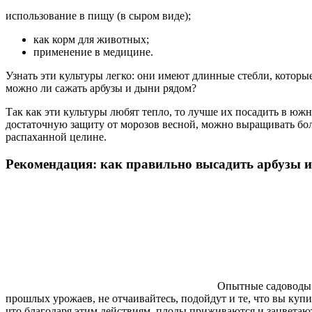
использование в пищу (в сыром виде);
как корм для животных;
применение в медицине.
Узнать эти культуры легко: они имеют длинные стебли, которы
можно ли сажать арбузы и дыни рядом?
Так как эти культуры любят тепло, то лучше их посадить в юж
достаточную защиту от морозов весной, можно выращивать бол
распаханной целине.
Рекомендация: как правильно высадить арбузы 
Опытные садоводы р
прошлых урожаев, не отчаивайтесь, подойдут и те, что вы купи
что благодаря этим действиям, плоды приживаются и зацветаю