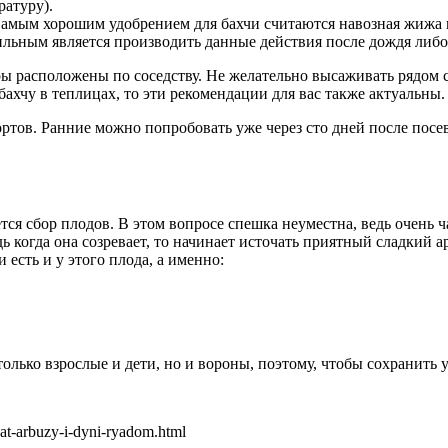
ратуру).
. Самым хорошим удобрением для бахчи считаются навозная жижа 
ильным является производить данные действия после дождя либо 
уры расположены по соседству. Не желательно высаживать рядом 
бахчу в теплицах, то эти рекомендации для вас также актуальны.
ртов. Ранние можно попробовать уже через сто дней после посев
я сбор плодов. В этом вопросе спешка неуместна, ведь очень ч
ь когда она созревает, то начинает источать приятный сладкий а
 есть и у этого плода, а именно:
только взрослые и дети, но и вороны, поэтому, чтобы сохранить
at-arbuzy-i-dyni-ryadom.html