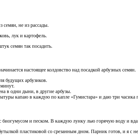
 семян, не из рассады.
овь, лук и картофель.
штук семян так посадить.
и начинается настоящее колдовство над посадкой арбузных семян.
для будущих арбузиков.
 минут.
а в одни дыни, в другие арбузы.
ратуры капаю в каждую по капле «Гумистара» и даю три часика 
 биогумусом и песком. В каждую лунку лью горячую воду и вдавл
утылкой пластиковой со срезанным дном. Парник готов, и я с н