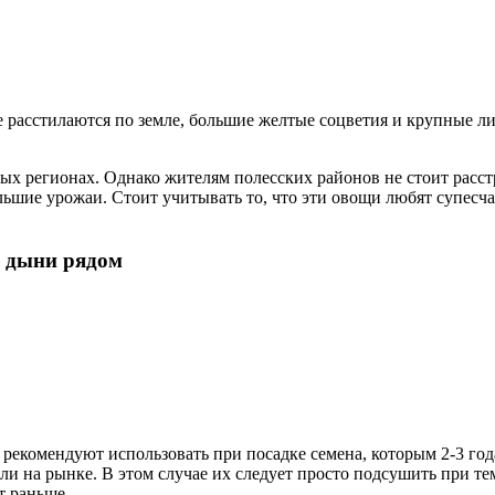
е расстилаются по земле, большие желтые соцветия и крупные л
ных регионах. Однако жителям полесских районов не стоит расс
ьшие урожаи. Стоит учитывать то, что эти овощи любят супесча
и дыни рядом
екомендуют использовать при посадке семена, которым 2-3 года
ли на рынке. В этом случае их следует просто подсушить при тем
т раньше.