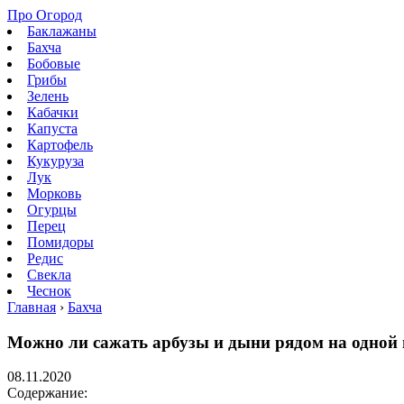
Про Огород
Баклажаны
Бахча
Бобовые
Грибы
Зелень
Кабачки
Капуста
Картофель
Кукуруза
Лук
Морковь
Огурцы
Перец
Помидоры
Редис
Свекла
Чеснок
Главная
›
Бахча
Можно ли сажать арбузы и дыни рядом на одной 
08.11.2020
Содержание: