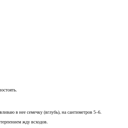
постоять.
иваю в нее семечку (вглубь), на сантиметров 5–6.
етерпением жду всходов.