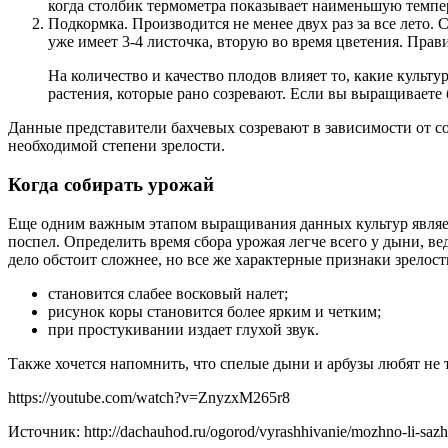
когда столбик термометра показывает наименьшую темпе
Подкормка. Производится не менее двух раз за все лето
уже имеет 3-4 листочка, вторую во время цветения. Прав
На количество и качество плодов влияет то, какие культ
растения, которые рано созревают. Если вы выращиваете 
Данные представители бахчевых созревают в зависимости от со
необходимой степени зрелости.
Когда собирать урожай
Еще одним важным этапом выращивания данных культур являетс
поспел. Определить время сбора урожая легче всего у дыни, вед
дело обстоит сложнее, но все же характерные признаки зрелости
становится слабее восковый налет;
рисунок коры становится более ярким и четким;
при простукивании издает глухой звук.
Также хочется напомнить, что спелые дыни и арбузы любят не 
https://youtube.com/watch?v=ZnyzxM265r8
Источник: http://dachauhod.ru/ogorod/vyrashhivanie/mozhno-li-sazh