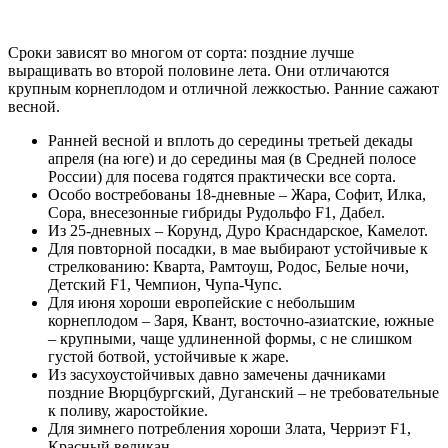
Сроки зависят во многом от сорта: поздние лучше
выращивать во второй половине лета. Они отличаются
крупным корнеплодом и отличной лежкостью. Ранние сажают
весной.
Ранней весной и вплоть до середины третьей декады
апреля (на юге) и до середины мая (в Средней полосе
России) для посева годятся практически все сорта.
Особо востребованы 18-дневные – Жара, Софит, Илка,
Сора, внесезонные гибриды Рудольфо F1, Дабел.
Из 25-дневных – Корунд, Дуро Красндарское, Камелот.
Для повторной посадки, в мае выбирают устойчивые к
стрелкованию: Кварта, Рамтоуш, Родос, Белые ночи,
Детский F1, Чемпион, Чупа-Чупс.
Для июня хороши европейские с небольшим
корнеплодом – Заря, Квант, восточно-азиатские, южные
– крупными, чаще удлиненной формы, с не слишком
густой ботвой, устойчивые к жаре.
Из засухоустойчивых давно замечены дачниками
поздние Вюрцбургский, Дуганский – не требовательные
к поливу, жаростойкие.
Для зимнего потребления хороши Злата, Черриэт F1,
Красный великан.