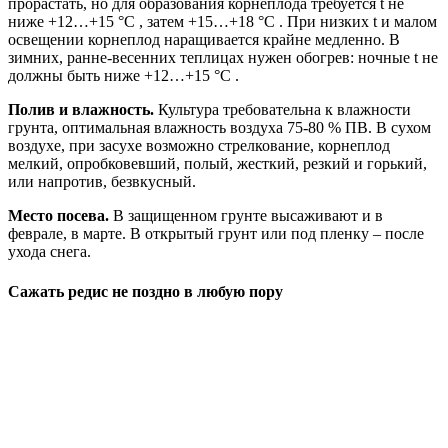
прорастать, но для образования корнеплода требуется t не
ниже +12…+15 °C , затем +15…+18 °C . При низких t и малом
освещении корнеплод наращивается крайне медленно. В
зимних, ранне-весенних теплицах нужен обогрев: ночные t не
должны быть ниже +12…+15 °C .
Полив и влажность.
Культура требовательна к влажности
грунта, оптимальная влажность воздуха 75-80 % ПВ. В сухом
воздухе, при засухе возможно стрелкование, корнеплод
мелкий, опробковевший, полый, жесткий, резкий и горький,
или напротив, безвкусный.
Место посева.
В защищенном грунте высаживают и в
феврале, в марте. В открытый грунт или под пленку – после
ухода снега.
Сажать редис не поздно в любую пору