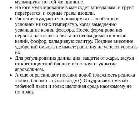
мульчируют по той же причине.
На юге мульчирование в мае будет запоздалым: и грунт
перегреется, и сорные травы взошли.
Растения нуждаются в подкормках – особенно в
условиях низких температур, когда замедленно
усваивание калия, фосфора. После формирования
первого настоящего листа по необходимости вносят
калий, фосфор, кальциевую селитру. Позднее внесение
удобрений смысла не имеет: растения не успеют усвоить
их.
Для регулирования длины дня, защиты от жары, засухи,
от крестоцветной блошки используют укрытие
агроволкном.
А еще опрыскивают посадки водой (влажность редиска
любит, блошка – сухой воздух). Опудривают смесью
табачной пыли и золы: щелочная среда насекомому не
по нраву.