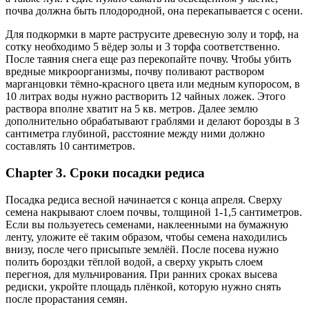
почва должна быть плодородной, она перекапывается с осени.
Для подкормки в марте раструсите древесную золу и торф, на
сотку необходимо 5 вёдер золы и 3 торфа соответственно.
После таяния снега еще раз перекопайте почву. Чтобы убить
вредные микроорганизмы, почву поливают раствором
марганцовки тёмно-красного цвета или медным купоросом, в
10 литрах воды нужно растворить 12 чайных ложек. Этого
раствора вполне хватит на 5 кв. метров. Далее землю
дополнительно обрабатывают граблями и делают борозды в 3
сантиметра глубиной, расстояние между ними должно
составлять 10 сантиметров.
Chapter 3. Сроки посадки редиса
Посадка редиса весной начинается с конца апреля. Сверху
семена накрывают слоем почвы, толщиной 1-1,5 сантиметров.
Если вы пользуетесь семенами, наклеенными на бумажную
ленту, уложите её таким образом, чтобы семена находились
внизу, после чего присыпьте землёй. После посева нужно
полить бороздки тёплой водой, а сверху укрыть слоем
перегноя, для мульчирования. При ранних сроках высева
редиски, укройте площадь плёнкой, которую нужно снять
после прорастания семян.