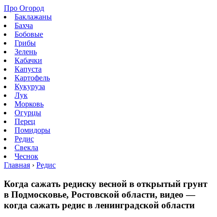
Про Огород
Баклажаны
Бахча
Бобовые
Грибы
Зелень
Кабачки
Капуста
Картофель
Кукуруза
Лук
Морковь
Огурцы
Перец
Помидоры
Редис
Свекла
Чеснок
Главная
›
Редис
Когда сажать редиску весной в открытый грунт
в Подмосковье, Ростовской области, видео —
когда сажать редис в ленинградской области