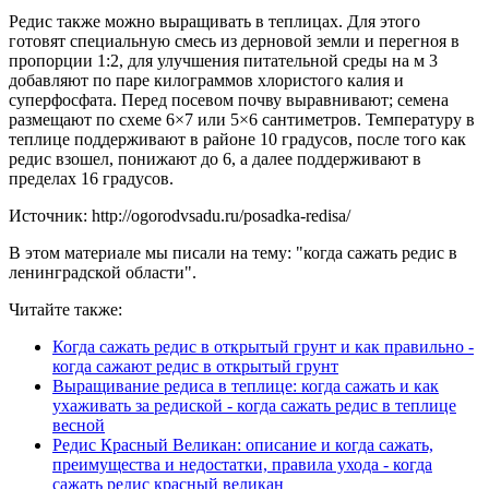
Редис также можно выращивать в теплицах. Для этого
готовят специальную смесь из дерновой земли и перегноя в
пропорции 1:2, для улучшения питательной среды на м 3
добавляют по паре килограммов хлористого калия и
суперфосфата. Перед посевом почву выравнивают; семена
размещают по схеме 6×7 или 5×6 сантиметров. Температуру в
теплице поддерживают в районе 10 градусов, после того как
редис взошел, понижают до 6, а далее поддерживают в
пределах 16 градусов.
Источник: http://ogorodvsadu.ru/posadka-redisa/
В этом материале мы писали на тему: "когда сажать редис в
ленинградской области".
Читайте также:
Когда сажать редис в открытый грунт и как правильно -
когда сажают редис в открытый грунт
Выращивание редиса в теплице: когда сажать и как
ухаживать за редиской - когда сажать редис в теплице
весной
Редис Красный Великан: описание и когда сажать,
преимущества и недостатки, правила ухода - когда
сажать редис красный великан