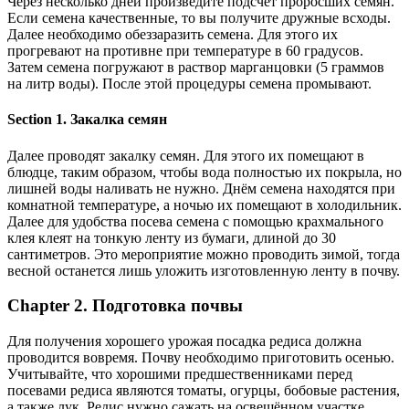
Через несколько дней произведите подсчёт проросших семян.
Если семена качественные, то вы получите дружные всходы.
Далее необходимо обеззаразить семена. Для этого их
прогревают на противне при температуре в 60 градусов.
Затем семена погружают в раствор марганцовки (5 граммов
на литр воды). После этой процедуры семена промывают.
Section 1. Закалка семян
Далее проводят закалку семян. Для этого их помещают в
блюдце, таким образом, чтобы вода полностью их покрыла, но
лишней воды наливать не нужно. Днём семена находятся при
комнатной температуре, а ночью их помещают в холодильник.
Далее для удобства посева семена с помощью крахмального
клея клеят на тонкую ленту из бумаги, длиной до 30
сантиметров. Это мероприятие можно проводить зимой, тогда
весной останется лишь уложить изготовленную ленту в почву.
Chapter 2. Подготовка почвы
Для получения хорошего урожая посадка редиса должна
проводится вовремя. Почву необходимо приготовить осенью.
Учитывайте, что хорошими предшественниками перед
посевами редиса являются томаты, огурцы, бобовые растения,
а также лук. Редис нужно сажать на освещённом участке,