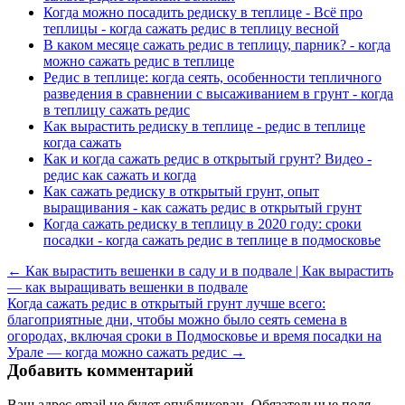
Когда можно посадить редиску в теплице - Всё про
теплицы - когда сажать редис в теплицу весной
В каком месяце сажать редис в теплицу, парник? - когда
можно сажать редис в теплице
Редис в теплице: когда сеять, особенности тепличного
разведения в сравнении с высаживанием в грунт - когда
в теплицу сажать редис
Как вырастить редиску в теплице - редис в теплице
когда сажать
Как и когда сажать редис в открытый грунт? Видео -
редис как сажать и когда
Как сажать редиску в открытый грунт, опыт
выращивания - как сажать редис в открытый грунт
Когда сажать редиску в теплицу в 2020 году: сроки
посадки - когда сажать редис в теплице в подмосковье
← Как вырастить вешенки в саду и в подвале | Как вырастить
— как выращивать вешенки в подвале
Когда сажать редис в открытый грунт лучше всего:
благоприятные дни, чтобы можно было сеять семена в
огородах, включая сроки в Подмосковье и время посадки на
Урале — когда можно сажать редис →
Добавить комментарий
Ваш адрес email не будет опубликован.
Обязательные поля