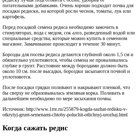
питательными добавками. Очень хорошо подходит почва для
посадки редиски, на которой росли чеснок, томаты, лук или
картофель.
Перед посадкой семена редиса необходимо замочить в
стимуляторах, вода с медом, сок алоэ, разведенный водой или
специальные средства, которые можно купить в семенном
магазине. Замачивание происходит в течение 30 минут.
Борозды для посева редиса делаются глубиной около 1,5 см и
обязательно уплотняются, чтобы семена не проваливались
глубже в грунт. Расстояние между бороздами должно быть
около 10 см. после высадки, бороздки засыпаются почвой и
уплотняются.
После посадки грядки поливают и накрывают пленкой, что
бы сверху не образовывалась земляная корка. Поливать в
дальнейшем необходимо по мере засыхания почвы.
Источник: http://www.1rre.ru/255879-kogda-sazhat-redisku-v-
otkrytyj-grunt-semenami-chtoby-poluchit-otlichnyj-urozhaj.html
Когда сажать редис