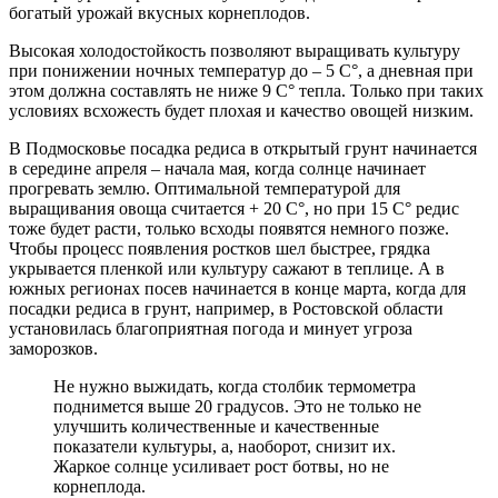
богатый урожай вкусных корнеплодов.
Высокая холодостойкость позволяют выращивать культуру
при понижении ночных температур до – 5 С°, а дневная при
этом должна составлять не ниже 9 С° тепла. Только при таких
условиях всхожесть будет плохая и качество овощей низким.
В Подмосковье посадка редиса в открытый грунт начинается
в середине апреля – начала мая, когда солнце начинает
прогревать землю. Оптимальной температурой для
выращивания овоща считается + 20 С°, но при 15 С° редис
тоже будет расти, только всходы появятся немного позже.
Чтобы процесс появления ростков шел быстрее, грядка
укрывается пленкой или культуру сажают в теплице. А в
южных регионах посев начинается в конце марта, когда для
посадки редиса в грунт, например, в Ростовской области
установилась благоприятная погода и минует угроза
заморозков.
Не нужно выжидать, когда столбик термометра
поднимется выше 20 градусов. Это не только не
улучшить количественные и качественные
показатели культуры, а, наоборот, снизит их.
Жаркое солнце усиливает рост ботвы, но не
корнеплода.