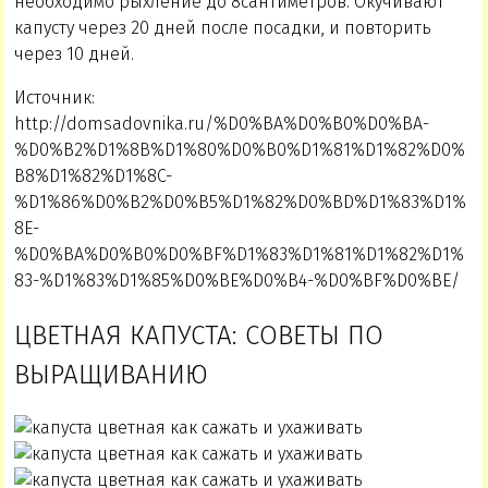
необходимо рыхление до 8сантиметров. Окучивают
капусту через 20 дней после посадки, и повторить
через 10 дней.
Источник:
http://domsadovnika.ru/%D0%BA%D0%B0%D0%BA-
%D0%B2%D1%8B%D1%80%D0%B0%D1%81%D1%82%D0%
B8%D1%82%D1%8C-
%D1%86%D0%B2%D0%B5%D1%82%D0%BD%D1%83%D1%
8E-
%D0%BA%D0%B0%D0%BF%D1%83%D1%81%D1%82%D1%
83-%D1%83%D1%85%D0%BE%D0%B4-%D0%BF%D0%BE/
ЦВЕТНАЯ КАПУСТА: СОВЕТЫ ПО
ВЫРАЩИВАНИЮ