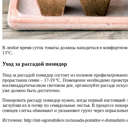
В любое время суток томаты должны находиться в комфортном 
13°C.
Уход за рассадой помидор
Уход за рассадой помидор состоит из поливов профильтрованн
прорастания семян – 17-19 ºC. Помещение необходимо проветрив
восемнадцатичасовом световом дне, организуйте рассаде искус
уже должно быть достаточно.
Пикировать рассаду помидор нужно, когда первый настоящий л
заглубляя их в почву по семядольные листья. В процессе пики
сеянцев слегка обжимают и увлажняют грунт через опрыскиват
Источник: http://mir-ogorodnikov.ru/rassada-pomidor-v-domashnix-