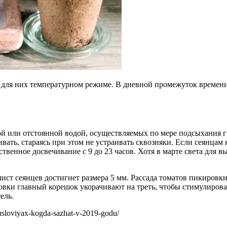
для них температурном режиме. В дневной промежуток времени т
ой или отстоянной водой, осуществляемых по мере подсыхания г
ать, стараясь при этом не устраивать сквозняки. Если сеянцам 
ственное досвечивание с 9 до 23 часов. Хотя в марте света дл
ист сеянцев достигнет размера 5 мм. Рассада томатов пикировк
ровки главный корешок укорачивают на треть, чтобы стимулирова
ель.
usloviyax-kogda-sazhat-v-2019-godu/