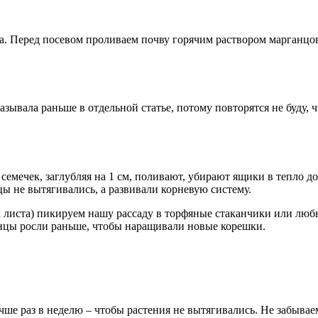
ка. Перед посевом проливаем почву горячим раствором марганцов
зывала раньше в отдельной статье, потому повторятся не буду, ч
семечек, заглубляя на 1 см, поливают, убирают ящики в тепло д
ы не вытягивались, а развивали корневую систему.
х листа) пикируем нашу рассаду в торфяные стаканчики или люб
янцы росли раньше, чтобы наращивали новые корешки.
учше раз в неделю – чтобы растения не вытягивались. Не забыва