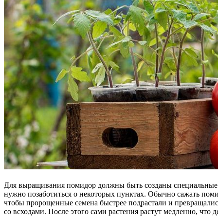
Для выращивания помидор должны быть созданы специальные у
нужно позаботиться о некоторых пунктах. Обычно сажать пом
чтобы пророщенные семена быстрее подрастали и превращались
со всходами. После этого сами растения растут медленно, что 