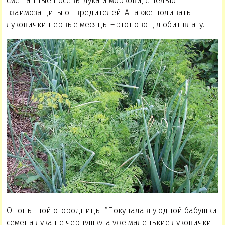
смешанные посевы лука и моркови, с целью
взаимозащиты от вредителей. А также поливать
луковички первые месяцы – этот овощ любит влагу.
От опытной огородницы: “Покупала я у одной бабушки
семена лука не чернушку, а уже маленькие луковички,