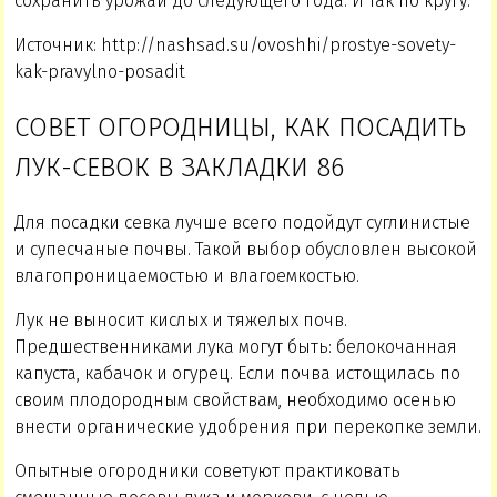
сохранить урожай до следующего года. И так по кругу.
Источник: http://nashsad.su/ovoshhi/prostye-sovety-
kak-pravylno-posadit
СОВЕТ ОГОРОДНИЦЫ, КАК ПОСАДИТЬ
ЛУК-СЕВОК В ЗАКЛАДКИ 86
Для посадки севка лучше всего подойдут суглинистые
и супесчаные почвы. Такой выбор обусловлен высокой
влагопроницаемостью и влагоемкостью.
Лук не выносит кислых и тяжелых почв.
Предшественниками лука могут быть: белокочанная
капуста, кабачок и огурец. Если почва истощилась по
своим плодородным свойствам, необходимо осенью
внести органические удобрения при перекопке земли.
Опытные огородники советуют практиковать