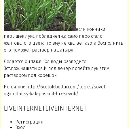
если кончики
перышек лука побледнели,а само перо стало
желтоватого цвета, то ему не хватает азота.Восполнить
его поможет раствор нашатыря.
Делается он так:в 10л.воды разведите
3ст.лож.нашатыря.И под вечер полейте лук этим
раствором под корешок.
Источник: http://6cotok.boltai.com/topics/sovet-
ogorodnitsy-kak-posadit-luk-sevok/
LIVEINTERNETLIVEINTERNET
Регистрация
Вход