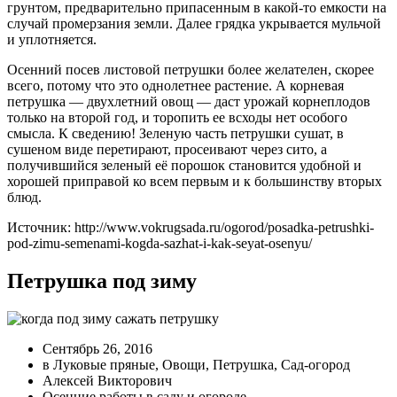
грунтом, предварительно припасенным в какой-то емкости на
случай промерзания земли. Далее грядка укрывается мульчой
и уплотняется.
Осенний посев листовой петрушки более желателен, скорее
всего, потому что это однолетнее растение. А корневая
петрушка — двухлетний овощ — даст урожай корнеплодов
только на второй год, и торопить ее всходы нет особого
смысла. К сведению! Зеленую часть петрушки сушат, в
сушеном виде перетирают, просеивают через сито, а
получившийся зеленый её порошок становится удобной и
хорошей приправой ко всем первым и к большинству вторых
блюд.
Источник: http://www.vokrugsada.ru/ogorod/posadka-petrushki-
pod-zimu-semenami-kogda-sazhat-i-kak-seyat-osenyu/
Петрушка под зиму
Сентябрь 26, 2016
в Луковые пряные, Овощи, Петрушка, Сад-огород
Алексей Викторович
Осенние работы в саду и огороде