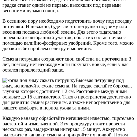
грядка станет одной из первых, высохших под первыми
весенними лучами солнца.
В осеннюю пору необходимо подготовить почву под посадку
петрушки. И неважно, будет ли это петрушка под зиму или
весенняя посадка любимой зелени. Для этого тщательно
перекопайте выбранный участок, обогатив состав почвы с
помощью калийно-фосфорных удобрений. Кроме того, можно
добавить без проблем селитру и мочевину.
Семена петрушки сохраняют свои свойства на протяжении 3
лет, поэтому нет необходимости покупать новые, если у вас
остался прошлогодний запас.
Высевая петрушку под
зиму, используйте сухие семена. На грядке сделайте борозды,
глубина которых достигает 1-2 см. Расстояние между ними
оставьте до 15 сантиметров. Такого пространства достаточно
для развития самим растениям, а также непосредственно для
вашего комфорта в период ухода за ними.
Каждую канавку обработайте негашеной известью, тщательно
растертой и измельченной. Эту процедуру стоит провести
несколько раз, выдерживая интервал 15 минут. Аккуратно
выложите в канавки семена и прикройте их почвой. Потом