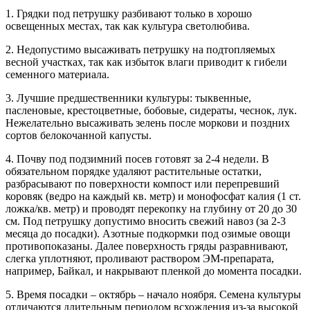
1. Грядки под петрушку разбивают только в хорошо
освещенных местах, так как культура светолюбива.
2. Недопустимо высаживать петрушку на подтопляемых
весной участках, так как избыток влаги приводит к гибели
семенного материала.
3. Лучшие предшественники культуры: тыквенные,
пасленовые, крестоцветные, бобовые, сидераты, чеснок, лук.
Нежелательно высаживать зелень после моркови и поздних
сортов белокочанной капусты.
4. Почву под подзимний посев готовят за 2-4 недели. В
обязательном порядке удаляют растительные остатки,
разбрасывают по поверхности компост или перепревший
коровяк (ведро на каждый кв. метр) и монофосфат калия (1 ст.
ложка/кв. метр) и проводят перекопку на глубину от 20 до 30
см. Под петрушку допустимо вносить свежий навоз (за 2-3
месяца до посадки). Азотные подкормки под озимые овощи
противопоказаны. Далее поверхность гряды разравнивают,
слегка уплотняют, проливают раствором ЭМ-препарата,
например, Байкал, и накрывают пленкой до момента посадки.
5. Время посадки – октябрь – начало ноября. Семена культуры
отличаются длительным периодом всхождения из-за высокой