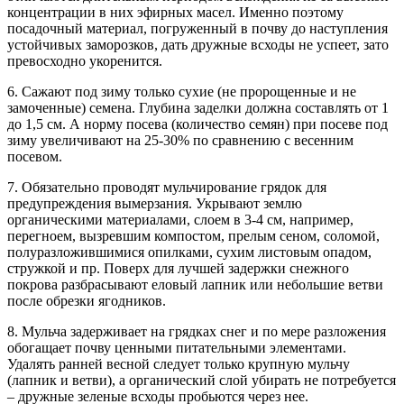
концентрации в них эфирных масел. Именно поэтому
посадочный материал, погруженный в почву до наступления
устойчивых заморозков, дать дружные всходы не успеет, зато
превосходно укоренится.
6. Сажают под зиму только сухие (не пророщенные и не
замоченные) семена. Глубина заделки должна составлять от 1
до 1,5 см. А норму посева (количество семян) при посеве под
зиму увеличивают на 25-30% по сравнению с весенним
посевом.
7. Обязательно проводят мульчирование грядок для
предупреждения вымерзания. Укрывают землю
органическими материалами, слоем в 3-4 см, например,
перегноем, вызревшим компостом, прелым сеном, соломой,
полуразложившимися опилками, сухим листовым опадом,
стружкой и пр. Поверх для лучшей задержки снежного
покрова разбрасывают еловый лапник или небольшие ветви
после обрезки ягодников.
8. Мульча задерживает на грядках снег и по мере разложения
обогащает почву ценными питательными элементами.
Удалять ранней весной следует только крупную мульчу
(лапник и ветви), а органический слой убирать не потребуется
– дружные зеленые всходы пробьются через нее.