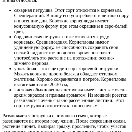
К ним относятся:
сахарная петрушка. Этот сорт относится к корневым.
Среднеранний. В пищу его употребляют в летнюю пору
и в осенние дни. Короткие корнеплоды имеют
конусовидную форму, при этом окрашены в серо-белый
цвет;
бордовинская петрушка тоже относится к ряду
корневых. Среднепоздняя. Корнеплоды имеют
удлиненную форму. Ее способность сохранять свой
свежий вид достаточно долгое время позволяет
употреблять это растение на протяжении осенне-
зимнего периода;
урожайная – это еще один сорт корневой петрушки.
Мякоть корня не просто белая, а обладает оттенком
желтизны. Хорошо сохраняется в погребе. Корнеплоды
вытягиваются до 20-30 см;
листовая обыкновенная петрушка имеет листья с очень
ярким окрасом и пряным ароматом. Из мощной розетки
развиваются очень сильно рассеченные листики. Этот
сорт петрушки относится к раннеспелым.
Размножается петрушка с помощью семян, которые
развиваются на втором году жизни. После созревания семян,
растение гибнет. Выбирая грядку, проследите, чтобы участок
находился в сухом месте, где не скапливается влага, а сама