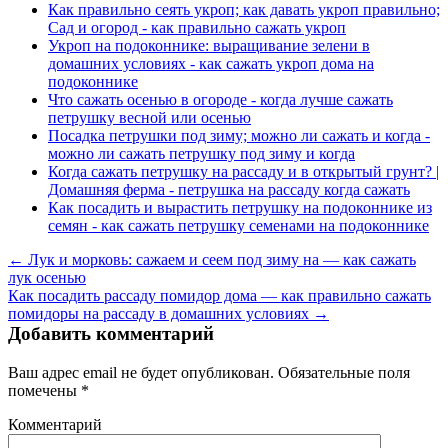
Как правильно сеять укроп; как давать укроп правильно;
Сад и огород - как правильно сажать укроп
Укроп на подоконнике: выращивание зелени в
домашних условиях - как сажать укроп дома на
подоконнике
Что сажать осенью в огороде - когда лучше сажать
петрушку весной или осенью
Посадка петрушки под зиму; можно ли сажать и когда -
можно ли сажать петрушку под зиму и когда
Когда сажать петрушку на рассаду и в открытый грунт? |
Домашняя ферма - петрушка на рассаду когда сажать
Как посадить и вырастить петрушку на подоконнике из
семян - как сажать петрушку семенами на подоконнике
← Лук и морковь: сажаем и сеем под зиму на — как сажать
лук осенью
Как посадить рассаду помидор дома — как правильно сажать
помидоры на рассаду в домашних условиях →
Добавить комментарий
Ваш адрес email не будет опубликован.
Обязательные поля
помечены
*
Комментарий