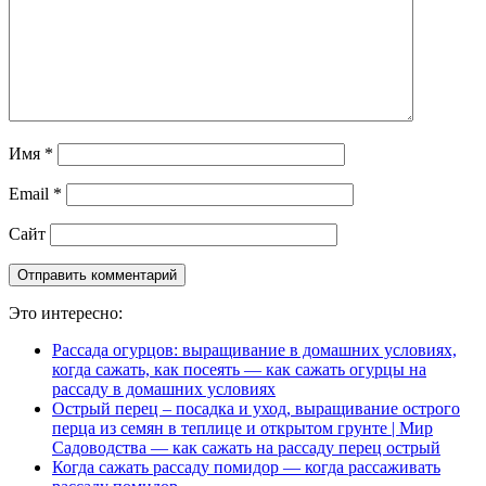
Имя
*
Email
*
Сайт
Это интересно:
Рассада огурцов: выращивание в домашних условиях,
когда сажать, как посеять — как сажать огурцы на
рассаду в домашних условиях
Острый перец – посадка и уход, выращивание острого
перца из семян в теплице и открытом грунте | Мир
Садоводства — как сажать на рассаду перец острый
Когда сажать рассаду помидор — когда рассаживать