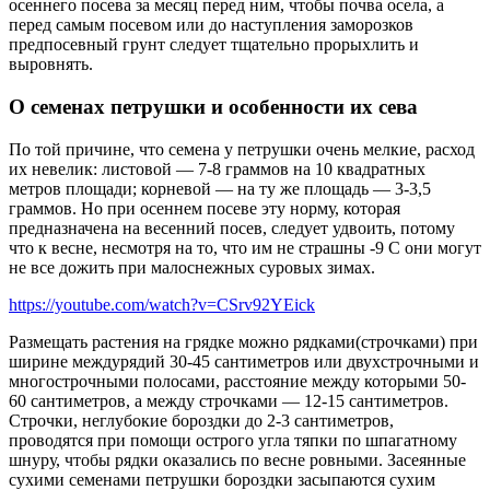
осеннего посева за месяц перед ним, чтобы почва осела, а
перед самым посевом или до наступления заморозков
предпосевный грунт следует тщательно прорыхлить и
выровнять.
О семенах петрушки и особенности их сева
По той причине, что семена у петрушки очень мелкие, расход
их невелик: листовой — 7-8 граммов на 10 квадратных
метров площади; корневой — на ту же площадь — 3-3,5
граммов. Но при осеннем посеве эту норму, которая
предназначена на весенний посев, следует удвоить, потому
что к весне, несмотря на то, что им не страшны -9 С они могут
не все дожить при малоснежных суровых зимах.
https://youtube.com/watch?v=CSrv92YEick
Размещать растения на грядке можно рядками(строчками) при
ширине междурядий 30-45 сантиметров или двухстрочными и
многострочными полосами, расстояние между которыми 50-
60 сантиметров, а между строчками — 12-15 сантиметров.
Строчки, неглубокие бороздки до 2-3 сантиметров,
проводятся при помощи острого угла тяпки по шпагатному
шнуру, чтобы рядки оказались по весне ровными. Засеянные
сухими семенами петрушки бороздки засыпаются сухим