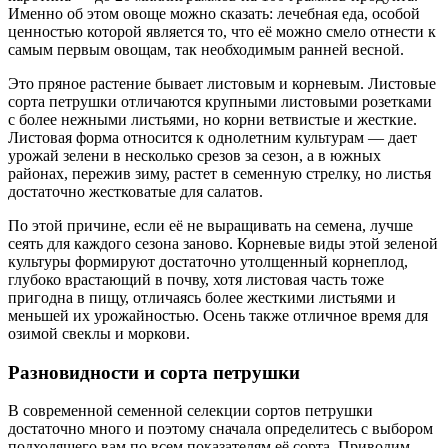
Именно об этом овоще можно сказать: лечебная еда, особой
ценностью которой является то, что её можно смело отнести к
самым первым овощам, так необходимым ранней весной.
Это пряное растение бывает листовым и корневым. Листовые
сорта петрушки отличаются крупными листовыми розетками
с более нежными листьями, но корни ветвистые и жесткие.
Листовая форма относится к однолетним культурам — дает
урожай зелени в несколько срезов за сезон, а в южных
районах, пережив зиму, растет в семенную стрелку, но листья
достаточно жестковатые для салатов.
По этой причине, если её не выращивать на семена, лучше
сеять для каждого сезона заново. Корневые виды этой зеленой
культуры формируют достаточно утолщенный корнеплод,
глубоко врастающий в почву, хотя листовая часть тоже
пригодна в пищу, отличаясь более жесткими листьями и
меньшей их урожайностью. Осень также отличное время для
озимой свеклы и моркови.
Разновидности и сорта петрушки
В современной семенной селекции сортов петрушки
достаточно много и поэтому сначала определитесь с выбором
подходящего вам по всем показателям её сорта. Приводим