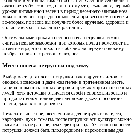
различий в методике такого посева нет. Осенний сев овощей
оказывается более выгодным, потому что, во-первых, первый
урожай витаминной зелени в период весеннего авитаминоза
можно получить гораздо раньше, чем при весеннем посеве, а
во-вторых, по весне вы получите более дружные, здоровые и
сильные всходы закаленных растений.
Оптимальными сроками осеннего сева петрушки нужно
считать первые заморозки, при которых почва промерзнет на
2 сантиметра, что приходится обычно на первую половину
ноября, а в южных регионах позднее.
Место посева петрушки под зиму
Выбор места для посева петрушки, как и других листовых
овощей, возможен и даже желателен в притененном месте,
защищенном от сквозных ветров и прямых жарких солнечных
лучей, хотя петрушка отличается своей неприхотливостью и
при достаточном поливе дает неплохой урожай, особенно
зелени, даже в тени деревьев.
Нежелательные предшественники для петрушки: капуста,
картофель, лук и томаты, после петрушки эти культуры можно
высаживать не раньше, чем через три года. Участок под посев
петрушки должен быть плодородным и перекопанным для