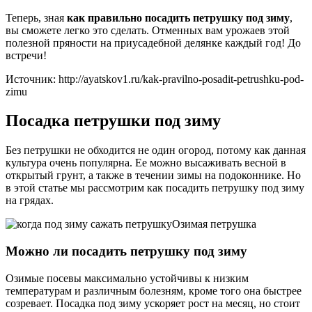
Теперь, зная
как правильно посадить петрушку под зиму
,
вы сможете легко это сделать. Отменных вам урожаев этой
полезной пряности на приусадебной делянке каждый год! До
встречи!
Источник: http://ayatskov1.ru/kak-pravilno-posadit-petrushku-pod-
zimu
Посадка петрушки под зиму
Без петрушки не обходится не один огород, потому как данная
культура очень популярна. Ее можно высаживать весной в
открытый грунт, а также в течении зимы на подоконнике. Но
в этой статье мы рассмотрим как посадить петрушку под зиму
на грядах.
Озимая петрушка
Можно ли посадить петрушку под зиму
Озимые посевы максимально устойчивы к низким
температурам и различным болезням, кроме того она быстрее
созревает. Посадка под зиму ускоряет рост на месяц, но стоит