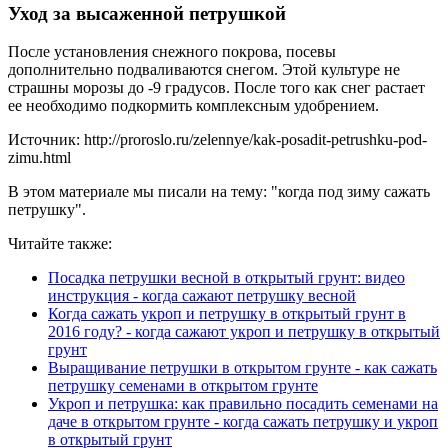
Уход за высаженной петрушкой
После установления снежного покрова, посевы
дополнительно подваливаются снегом. Этой культуре не
страшны морозы до -9 градусов. После того как снег растает
ее необходимо подкормить комплексным удобрением.
Источник: http://proroslo.ru/zelennye/kak-posadit-petrushku-pod-
zimu.html
В этом материале мы писали на тему: "когда под зиму сажать
петрушку".
Читайте также:
Посадка петрушки весной в открытый грунт: видео
инструкция - когда сажают петрушку весной
Когда сажать укроп и петрушку в открытый грунт в
2016 году? - когда сажают укроп и петрушку в открытый
грунт
Выращивание петрушки в открытом грунте - как сажать
петрушку семенами в открытом грунте
Укроп и петрушка: как правильно посадить семенами на
даче в открытом грунте - когда сажать петрушку и укроп
в открытый грунт