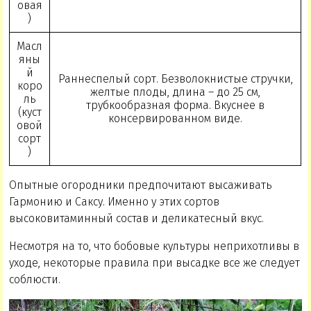
овая
)
Масл
яны
й
Раннеспелый сорт. Безволокнистые стручки,
коро
желтые плоды, длина – до 25 см,
ль
трубкообразная форма. Вкуснее в
(куст
консервированном виде.
овой
сорт
)
Опытные огородники предпочитают высаживать
Гармонию и Саксу. Именно у этих сортов
высоковитаминный состав и деликатесный вкус.
Несмотря на то, что бобовые культуры неприхотливы в
уходе, некоторые правила при высадке все же следует
соблюсти.