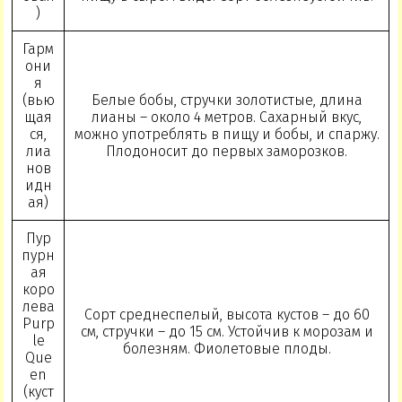
)
Гарм
они
я
(вью
Белые бобы, стручки золотистые, длина
щая
лианы – около 4 метров. Сахарный вкус,
ся,
можно употреблять в пищу и бобы, и спаржу.
лиа
Плодоносит до первых заморозков.
нов
идн
ая)
Пур
пурн
ая
коро
лева
Сорт среднеспелый, высота кустов – до 60
Purp
см, стручки – до 15 см. Устойчив к морозам и
le
болезням. Фиолетовые плоды.
Que
en
(куст