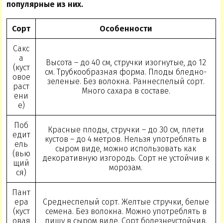
популярные из них.
Сорт
Особенности
Сакс
а
Высота – до 40 см, стручки изогнутые, до 12
(куст
см. Трубкообразная форма. Плоды бледно-
овое
зеленые. Без волокна. Раннеспелый сорт.
раст
Много сахара в составе.
ени
е)
Поб
Красные плоды, стручки – до 30 см, плети
едит
кустов – до 4 метров. Нельзя употреблять в
ель
сыром виде, можно использовать как
(вью
декоративную изгородь. Сорт не устойчив к
щий
морозам.
ся)
Пант
ера
Среднеспелый сорт. Желтые стручки, белые
(куст
семена. Без волокна. Можно употреблять в
овая
пищу в сыром виде. Сорт болезнеустойчив.