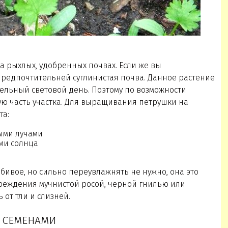
а рыхлых, удобренных почвах. Если же вы
предпочтительней суглинистая почва. Данное растение
льный световой день. Поэтому по возможности
ю часть участка. Для выращивания петрушки на
та:
ыми лучами
ами солнца
бивое, но сильно переувлажнять не нужно, она это
вреждения мучнистой росой, черной гнилью или
 от тли и слизней.
У СЕМЕНАМИ