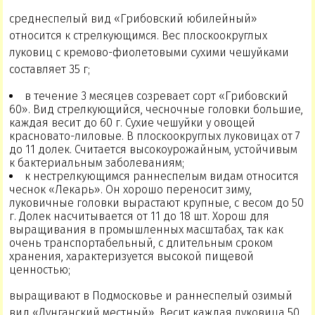
среднеспелый вид «Грибовский юбилейный»
относится к стрелкующимся. Вес плоскоокруглых
луковиц с кремово-фиолетовыми сухими чешуйками
составляет 35 г;
в течение 3 месяцев созревает сорт «Грибовский
60». Вид стрелкующийся, чесночные головки большие,
каждая весит до 60 г. Сухие чешуйки у овощей
красновато-лиловые. В плоскоокруглых луковицах от 7
до 11 долек. Считается высокоурожайным, устойчивым
к бактериальным заболеваниям;
к нестрелкующимся раннеспелым видам относится
чеснок «Лекарь». Он хорошо переносит зиму,
луковичные головки вырастают крупные, с весом до 50
г. Долек насчитывается от 11 до 18 шт. Хорош для
выращивания в промышленных масштабах, так как
очень транспортабельный, с длительным сроком
хранения, характеризуется высокой пищевой
ценностью;
выращивают в Подмосковье и раннеспелый озимый
вид «Дунганский местный». Весит каждая луковица 50