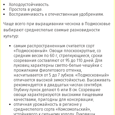
Холодоустойчивость.
Простота в уходе.
Восприимчивость к отечественным удобрениям.
Чаще всего при выращивании чеснока в Подмосковье
выбирают среднеспелые озимые разновидности
культур:
cамым распространенным считается сорт
«Подмосковный». Овощи плоскоокруглые, со
средним весом по 60 г, стрелкующиеся, сроки
созревания составляют от 95 до 110 дней. Для
луковиц характерны светло-белые чешуйки с
прожилками фиолетового оттенка,
насчитывается от 5 до 7 зубков. «Подмосковный»
отличается высокой зимостойкостью. Высаживать
рекомендуется в двадцатых числах сентября.
Глубину лунок делают 6 или 8 см. Созревшие
овощи характеризуются высокими пищевыми
качествами, пригодны для консервации;
отличная урожайность в регионе у
среднеспелого сорта «Комсомольский»,
устойчивого к сильному холоду. Луковицы