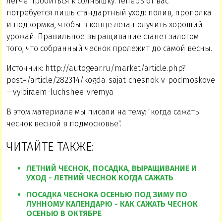
легче пробиться к солнышку. Теперь от вас
потребуется лишь стандартный уход: полив, прополка
и подкормка, чтобы в конце лета получить хороший
урожай. Правильное выращивание станет залогом
того, что собранный чеснок пролежит до самой весны.
Источник: http://autogear.ru/market/article.php?
post=/article/282314/kogda-sajat-chesnok-v-podmoskove
—vyibiraem-luchshee-vremya
В этом материале мы писали на тему: "когда сажать
чеснок весной в подмосковье".
ЧИТАЙТЕ ТАКЖЕ:
ЛЕТНИЙ ЧЕСНОК, ПОСАДКА, ВЫРАЩИВАНИЕ И
УХОД - ЛЕТНИЙ ЧЕСНОК КОГДА САЖАТЬ
ПОСАДКА ЧЕСНОКА ОСЕНЬЮ ПОД ЗИМУ ПО
ЛУННОМУ КАЛЕНДАРЮ - КАК САЖАТЬ ЧЕСНОК
ОСЕНЬЮ В ОКТЯБРЕ