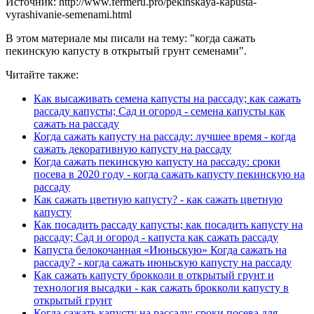
Источник: http://www.fermeru.pro/pekinskaya-kapusta-
vyrashivanie-semenami.html
В этом материале мы писали на тему: "когда сажать
пекинскую капусту в открытый грунт семенами".
Читайте также:
Как высаживать семена капусты на рассаду; как сажать
рассаду капусты; Сад и огород - семена капусты как
сажать на рассаду
Когда сажать капусту на рассаду: лучшее время - когда
сажать декоративную капусту на рассаду
Когда сажать пекинскую капусту на рассаду: сроки
посева в 2020 году - когда сажать капусту пекинскую на
рассаду
Как сажать цветную капусту? - как сажать цветную
капусту
Как посадить рассаду капусты; как посадить капусту на
рассаду; Сад и огород - капуста как сажать рассаду
Капуста белокочанная «Июньскую» Когда сажать на
рассаду? - когда сажать июньскую капусту на рассаду
Как сажать капусту брокколи в открытый грунт и
технология высадки - как сажать брокколи капусту в
открытый грунт
Когда сажать капусту на рассаду: сроки посева для