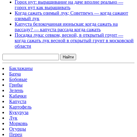
Горох нут: выращивание на даче вполне реально —
горох нут как выращивать
Когда сажать озимый лук; Советnews — когда сажают
озимый лук
Капуста белокочанная июньская: когда сажать на
рассаду? — капуста рассада когда сажать
Посадка лука: севком, весной, в открытый грунт —
когда сажать лук весной в открытый грунт в московской
области
Найти
Баклажаны
Бахча
Бобовые
Грибы
Зелень
Кабачки
Капуста
Картофель
Кукуруза
Лук
Морковь
Огурцы
Перец