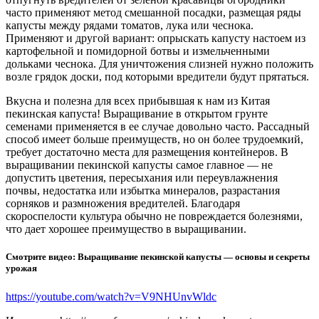
часто применяют метод смешанной посадки, размещая ряды
капусты между рядами томатов, лука или чеснока.
Применяют и другой вариант: опрыскать капусту настоем из
картофельной и помидорной ботвы и измельченными
дольками чеснока. Для уничтожения слизней нужно положить
возле грядок доски, под которыми вредители будут прятаться.
Вкусна и полезна для всех прибывшая к нам из Китая
пекинская капуста! Выращивание в открытом грунте
семенами применяется в ее случае довольно часто. Рассадный
способ имеет больше преимуществ, но он более трудоемкий,
требует достаточно места для размещения контейнеров. В
выращивании пекинской капусты самое главное — не
допустить цветения, пересыхания или переувлажнения
почвы, недостатка или избытка минералов, разрастания
сорняков и размножения вредителей. Благодаря
скороспелости культура обычно не повреждается болезнями,
что дает хорошее преимущество в выращивании.
Смотрите видео: Выращивание пекинской капусты — основы и секреты
урожая
https://youtube.com/watch?v=V9NHUnvWldc