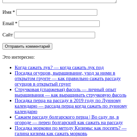
Имя
*
Email
*
Сайт
Это интересно:
Когда сажать лук? — когда сажать лук под
Посадка огурцов, выращивание, уход за ними в
открытом грунте — как правильно сажать рассаду
огурцов в открытый грунт
Стручковая (спаржевая) фасоль — личный опыт
выращивания — как выращивать стручковую фасоль
Посадка перца на рассаду в 2019 году по Лунному
календарю — рассада перца когда сажать по лунному
календарю
Сажаем рассаду болгарского перца | Во саду ли, в
огороде — перец болгарский как сажать на рассаду
Посадка моркови по методу Кизимы: как посеять? —
галина кизима как сажать морковь