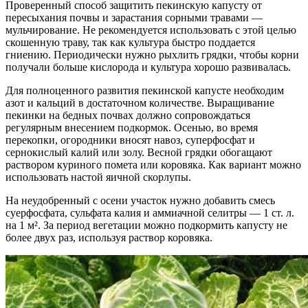
Проверенный способ защитить пекинскую капусту от
пересыхания почвы и зарастания сорными травами —
мульчирование. Не рекомендуется использовать с этой целью
скошенную траву, так как культура быстро поддается
гниению. Периодически нужно рыхлить грядки, чтобы корни
получали больше кислорода и культура хорошо развивалась.
Для полноценного развития пекинской капусте необходим
азот и кальций в достаточном количестве. Выращивание
пекинки на бедных почвах должно сопровождаться
регулярным внесением подкормок. Осенью, во время
перекопки, огородники вносят навоз, суперфосфат и
сернокислый калий или золу. Весной грядки обогащают
раствором куриного помета или коровяка. Как вариант можно
использовать настой яичной скорлупы.
На неудобренный с осени участок нужно добавить смесь
суерфосфата, сульфата калия и аммиачной селитры — 1 ст. л.
на 1 м². За период вегетации можно подкормить капусту не
более двух раз, используя раствор коровяка.