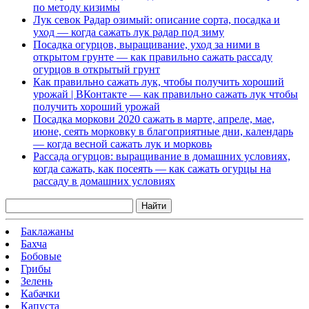
по методу кизимы
Лук севок Радар озимый: описание сорта, посадка и
уход — когда сажать лук радар под зиму
Посадка огурцов, выращивание, уход за ними в
открытом грунте — как правильно сажать рассаду
огурцов в открытый грунт
Как правильно сажать лук, чтобы получить хороший
урожай | ВКонтакте — как правильно сажать лук чтобы
получить хороший урожай
Посадка моркови 2020 сажать в марте, апреле, мае,
июне, сеять морковку в благоприятные дни, календарь
— когда весной сажать лук и морковь
Рассада огурцов: выращивание в домашних условиях,
когда сажать, как посеять — как сажать огурцы на
рассаду в домашних условиях
Найти
Баклажаны
Бахча
Бобовые
Грибы
Зелень
Кабачки
Капуста