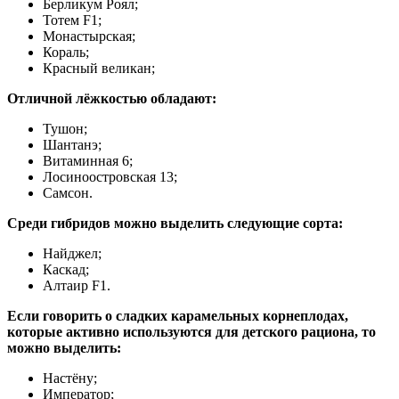
Берликум Роял;
Тотем F1;
Монастырская;
Кораль;
Красный великан;
Отличной лёжкостью обладают:
Тушон;
Шантанэ;
Витаминная 6;
Лосиноостровская 13;
Самсон.
Среди гибридов можно выделить следующие сорта:
Найджел;
Каскад;
Алтаир F1.
Если говорить о сладких карамельных корнеплодах,
которые активно используются для детского рациона, то
можно выделить:
Настёну;
Император;