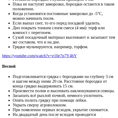
Пока не наступят заморозки, бороздки остаются в таком
положении.
Когда установятся постоянные заморозки до -5°С,
можно начинать посев.
Если выпал снег, то его перед посадкой удалить.
Дно покрыть тонким слоем смеси (4 мм): торф или
компост с перегноем.
Сухой посадочный материал высеивают и засыпают тем
же составом, что и на дне.
Грядки мульчируются, например, торфом.
https://youtube.com/watch?v=e10e7p7Y4bY
Весной
Подготавливается грядка с бороздками на глубину 3 см
и шагом между ними 20 см. Расстояние бороздки от
конца грядки выдерживать 15 см.
Произвести полив и высеивать наклюнувшиеся сеянцы.
Засыпать всё рыхлой почвой, немного уплотнить.
Опять полить грядку при помощи лейки.
Укрыть сверху агроволокном.
При появлении первых всходов, укрытие снимается.
На двадцатый день после всходов проводится