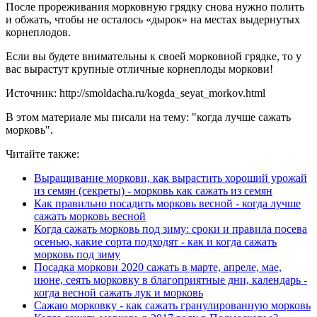
После прореживания морковную грядку снова нужно полить
и обжать, чтобы не осталось «дырок» на местах выдернутых
корнеплодов.
Если вы будете внимательны к своей морковной грядке, то у
вас вырастут крупные отличные корнеплоды моркови!
Источник: http://smoldacha.ru/kogda_seyat_morkov.html
В этом материале мы писали на тему: "когда лучше сажать
морковь".
Читайте также:
Выращивание моркови, как вырастить хороший урожай
из семян (секреты) - морковь как сажать из семян
Как правильно посадить морковь весной - когда лучше
сажать морковь весной
Когда сажать морковь под зиму: сроки и правила посева
осенью, какие сорта подходят - как и когда сажать
морковь под зиму
Посадка моркови 2020 сажать в марте, апреле, мае,
июне, сеять морковку в благоприятные дни, календарь -
когда весной сажать лук и морковь
Сажаю морковку - как сажать гранулированную морковь