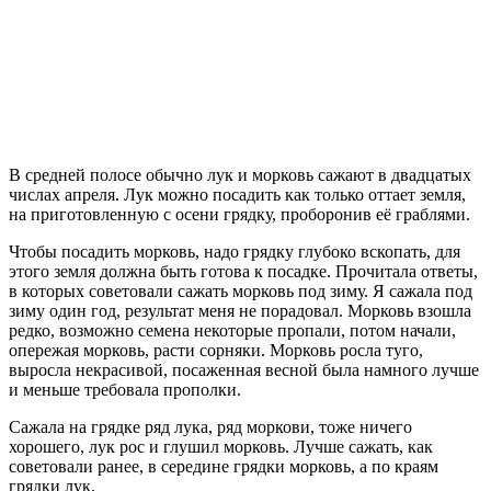
В средней полосе обычно лук и морковь сажают в двадцатых
числах апреля. Лук можно посадить как только оттает земля,
на приготовленную с осени грядку, проборонив её граблями.
Чтобы посадить морковь, надо грядку глубоко вскопать, для
этого земля должна быть готова к посадке. Прочитала ответы,
в которых советовали сажать морковь под зиму. Я сажала под
зиму один год, результат меня не порадовал. Морковь взошла
редко, возможно семена некоторые пропали, потом начали,
опережая морковь, расти сорняки. Морковь росла туго,
выросла некрасивой, посаженная весной была намного лучше
и меньше требовала прополки.
Сажала на грядке ряд лука, ряд моркови, тоже ничего
хорошего, лук рос и глушил морковь. Лучше сажать, как
советовали ранее, в середине грядки морковь, а по краям
грядки лук.