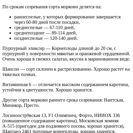
По срокам созревания сорта моркови делятся на:
раннеспелые, у которых формирование завершается
через 60-80 дней после посадки,
среднеспелые — 67-110 дней,
среднепоздние — 89-114 дней,
позднеспелые — 120-140 дней.
Пурпурный эликсир — Корнеплоды длиной до 20 см, с
пурпурной у поверхности мякотью и оранжевой сердцевиной.
Очень хороша в свежих салатах, вкусна в маринованном виде.
Шансон — сорт склонен к растрескиванию. Хорошо растет на
тяжелых почвах.
Витаминная 6 — отличается высоким содержанием каротина,
устойчив к цветушности. Хорошо хранится.
Другие сорта моркови раннего срока созревания: Нантская,
Миникор, Престо.
Лосиноостр9вская 13, F1 Олимпиец, Форто, НИИОХ 336
(повышенное содержание каротина), Московская зимняя
А-515 (пригоден для подзимнего посева, хорошо хранится),
Шантанэ 2461 (крупные корнеплоды, хорошо хранятся,