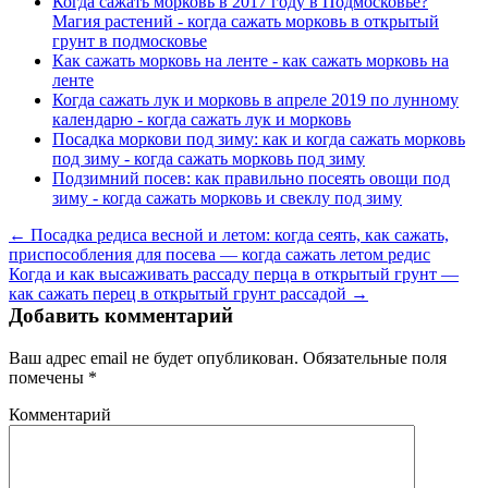
Когда сажать морковь в 2017 году в Подмосковье?
Магия растений - когда сажать морковь в открытый
грунт в подмосковье
Как сажать морковь на ленте - как сажать морковь на
ленте
Когда сажать лук и морковь в апреле 2019 по лунному
календарю - когда сажать лук и морковь
Посадка моркови под зиму: как и когда сажать морковь
под зиму - когда сажать морковь под зиму
Подзимний посев: как правильно посеять овощи под
зиму - когда сажать морковь и свеклу под зиму
← Посадка редиса весной и летом: когда сеять, как сажать,
приспособления для посева — когда сажать летом редис
Когда и как высаживать рассаду перца в открытый грунт —
как сажать перец в открытый грунт рассадой →
Добавить комментарий
Ваш адрес email не будет опубликован.
Обязательные поля
помечены
*
Комментарий