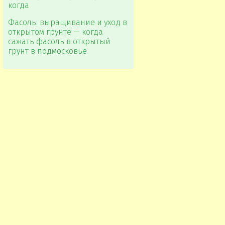
когда
Фасоль: выращивание и уход в
открытом грунте — когда
сажать фасоль в открытый
грунт в подмосковье