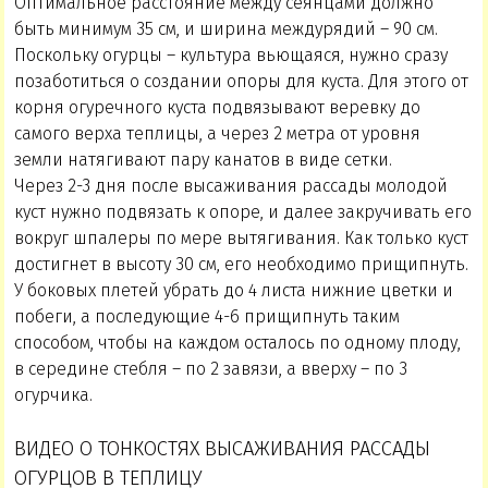
Оптимальное расстояние между сеянцами должно
быть минимум 35 см, и ширина междурядий – 90 см.
Поскольку огурцы – культура вьющаяся, нужно сразу
позаботиться о создании опоры для куста. Для этого от
корня огуречного куста подвязывают веревку до
самого верха теплицы, а через 2 метра от уровня
земли натягивают пару канатов в виде сетки.
Через 2-3 дня после высаживания рассады молодой
куст нужно подвязать к опоре, и далее закручивать его
вокруг шпалеры по мере вытягивания. Как только куст
достигнет в высоту 30 см, его необходимо прищипнуть.
У боковых плетей убрать до 4 листа нижние цветки и
побеги, а последующие 4-6 прищипнуть таким
способом, чтобы на каждом осталось по одному плоду,
в середине стебля – по 2 завязи, а вверху – по 3
огурчика.
ВИДЕО О ТОНКОСТЯХ ВЫСАЖИВАНИЯ РАССАДЫ
ОГУРЦОВ В ТЕПЛИЦУ