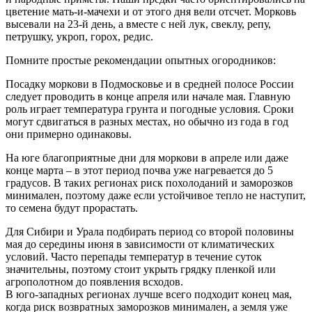
цветение мать-и-мачехи и от этого дня вели отсчет. Морковь
высевали на 23-й день, а вместе с ней лук, свеклу, репу,
петрушку, укроп, горох, редис.
Помните простые рекомендации опытных огородников:
Посадку моркови в Подмосковье и в средней полосе России
следует проводить в конце апреля или начале мая. Главную
роль играет температура грунта и погодные условия. Сроки
могут сдвигаться в разных местах, но обычно из года в год
они примерно одинаковы.
На юге благоприятные дни для моркови в апреле или даже
конце марта – в этот период почва уже нагревается до 5
градусов. В таких регионах риск похолоданий и заморозков
минимален, поэтому даже если устойчивое тепло не наступит,
то семена будут прорастать.
Для Сибири и Урала подбирать период со второй половины
мая до середины июня в зависимости от климатических
условий. Часто перепады температур в течение суток
значительны, поэтому стоит укрыть грядку пленкой или
агрополотном до появления всходов.
В юго-западных регионах лучше всего подходит конец мая,
когда риск возвратных заморозков минимален, а земля уже