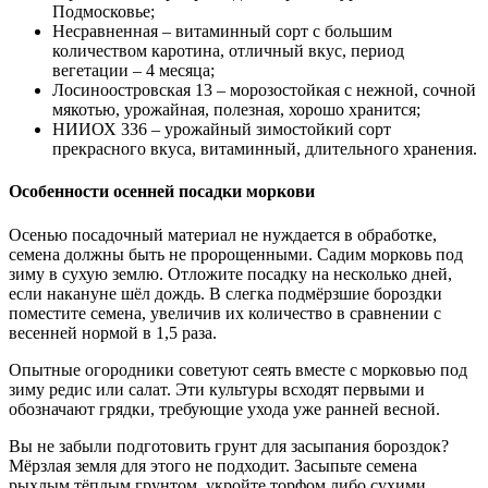
Подмосковье;
Несравненная – витаминный сорт с большим
количеством каротина, отличный вкус, период
вегетации – 4 месяца;
Лосиноостровская 13 – морозостойкая с нежной, сочной
мякотью, урожайная, полезная, хорошо хранится;
НИИОХ 336 – урожайный зимостойкий сорт
прекрасного вкуса, витаминный, длительного хранения.
Особенности осенней посадки моркови
Осенью посадочный материал не нуждается в обработке,
семена должны быть не пророщенными. Садим морковь под
зиму в сухую землю. Отложите посадку на несколько дней,
если накануне шёл дождь. В слегка подмёрзшие бороздки
поместите семена, увеличив их количество в сравнении с
весенней нормой в 1,5 раза.
Опытные огородники советуют сеять вместе с морковью под
зиму редис или салат. Эти культуры всходят первыми и
обозначают грядки, требующие ухода уже ранней весной.
Вы не забыли подготовить грунт для засыпания бороздок?
Мёрзлая земля для этого не подходит. Засыпьте семена
рыхлым тёплым грунтом, укройте торфом либо сухими