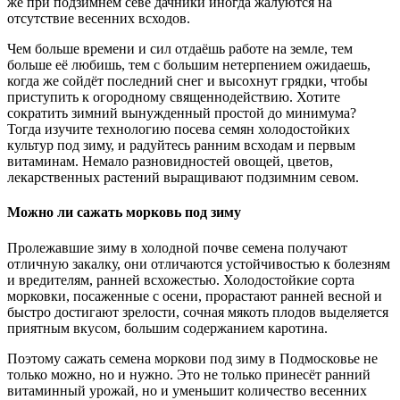
же при подзимнем севе дачники иногда жалуются на
отсутствие весенних всходов.
Чем больше времени и сил отдаёшь работе на земле, тем
больше её любишь, тем с большим нетерпением ожидаешь,
когда же сойдёт последний снег и высохнут грядки, чтобы
приступить к огородному священнодействию. Хотите
сократить зимний вынужденный простой до минимума?
Тогда изучите технологию посева семян холодостойких
культур под зиму, и радуйтесь ранним всходам и первым
витаминам. Немало разновидностей овощей, цветов,
лекарственных растений выращивают подзимним севом.
Можно ли сажать морковь под зиму
Пролежавшие зиму в холодной почве семена получают
отличную закалку, они отличаются устойчивостью к болезням
и вредителям, ранней всхожестью. Холодостойкие сорта
морковки, посаженные с осени, прорастают ранней весной и
быстро достигают зрелости, сочная мякоть плодов выделяется
приятным вкусом, большим содержанием каротина.
Поэтому сажать семена моркови под зиму в Подмосковье не
только можно, но и нужно. Это не только принесёт ранний
витаминный урожай, но и уменьшит количество весенних