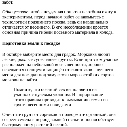
забот.
Одно условие:
чтобы неудачная попытка не отбила охоту к
экспериментам, перед началом работ ознакомьтесь с
технологией подзимнего посева, ведь он кардинально
отличается от весеннего. В его несоблюдении кроется
основная причина гибели посевного материала в холода.
Подготовка земли к посадке
В октябре выберите место для грядок. Морковка любит
лёгкие, рыхлые супесчаные грунты. Если при этом участок
расположен на небольшой возвышенности, хорошо
освещается солнцем и защищён от сквозняков – лучшего
места для посадки под зиму семян морозостойких сортов
моркови не найти.
Помните, что осенний сев выполняется на
участках с нулевым уклоном. Игнорирование
этого правила приводит к вымыванию семян из
грунта весенними паводками.
Очистите грунт от сорняков и подкормите органикой, она
согреет семена в период зимней спячки и поспособствует
быстрому росту растений весной.