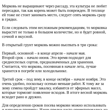
Морковь не выращивают через рассаду, эта культура не любит
пересадки, так как корень может быть поврежден. В теплице
ей тоже не стоит занимать место, следует сеять морковь сразу
в грядки.
Если следовать этим несложным рекомендациям, то морковка
вырастет не только в большом количестве, но и будет ровной,
сочной и вкусной.
В открытый грунт морковь можно высевать в три срока:
Первый, основной – в конце апреля – начале мая.
Второй срок – начало июня. Это время подходит для
среднеспелых сортов, предназначенных для хранения.
Считается, что морковь, посеянная в начале лета, лучше
хранится в погребе или холодильнике.
Третий срок – под зиму, в конце октября – начале ноября. Это
очень удобно, поскольку осенью меньше работ. К тому же за
зиму семена пройдут закалку, избавятся от эфирных масел,
которые тормозят появление всходов. В итоге весной морковь
всходит рано и дружно.
Для определения сроков посева моркови можно использовать
и народные приметы. Наши предки часто ориентировались на