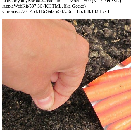
blagopriyatnye-sroki-v-mae.html — Mozilla/5.0 (X11; NetBSD)
AppleWebKit/537.36 (KHTML, like Gecko)
Chrome/27.0.1453.116 Safari/537.36 [ 185.188.182.157 ]