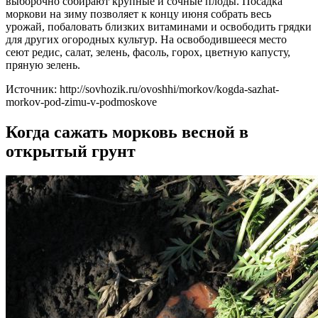
выборочно собирают крупные и сочные плоды. Посадка
моркови на зиму позволяет к концу июня собрать весь
урожай, побаловать близких витаминами и освободить грядки
для других огородных культур. На освободившееся место
сеют редис, салат, зелень, фасоль, горох, цветную капусту,
пряную зелень.
Источник: http://sovhozik.ru/ovoshhi/morkov/kogda-sazhat-
morkov-pod-zimu-v-podmoskove
Когда сажать морковь весной в
открытый грунт