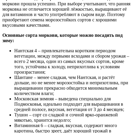
моркови прошла успешно. При выборе учитывают, что ранняя
морковка не отличается хорошей лёжкостью, выращивают её
для витаминов и часто употребляют в сыром виде. Поэтому
приобретают семена морозостойких сортов с хорошими
вкусовыми качествами.
Основные сорта моркови, которые можно посадить под
зиму:
Нантская 4 – привлекательна коротким периодом
вегетации, между первыми всходами и сбором урожая –
всего 2 месяца, один из самых вкусных сортов, кроме
того, устойчива к холоду, неприхотлива к условиям
произрастания;
Шантане – менее сладкая, чем Нантская, и растёт
дольше, но не менее морозостойка и неприхотлива, при
выращивании прекрасно обходится минимальным
количеством влаги;
Московская зимняя – выведена специально для
Подмосковья, идеально подходит для выращивания в
средней полосе, вкусная, вегетация от 3 до 4 месяцев;
Тушон – сорт со сладкой и сочной ярко-оранжевой
мякотью, хранится недолго;
Витаминная 6 – сладкая, вкусная, содержит много
каротина, быстро зреет, даёт хороший урожай в