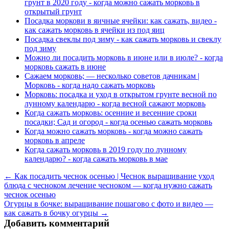
грунт в 2020 году - когда можно сажать морковь в
открытый грунт
Посадка моркови в яичные ячейки: как сажать, видео -
как сажать морковь в ячейки из под яиц
Посадка свеклы под зиму - как сажать морковь и свеклу
под зиму
Можно ли посадить морковь в июне или в июле? - когда
морковь сажать в июне
Сажаем морковь; — несколько советов дачникам |
Морковь - когда надо сажать морковь
Морковь: посадка и уход в открытом грунте весной по
лунному календарю - когда весной сажают морковь
Когда сажать морковь: осенние и весенние сроки
посадки; Сад и огород - когда осенью сажать морковь
Когда можно сажать морковь - когда можно сажать
морковь в апреле
Когда сажать морковь в 2019 году по лунному
календарю? - когда сажать морковь в мае
← Как посадить чеснок осенью | Чеснок выращивание уход
блюда с чесноком лечение чесноком — когда нужно сажать
чеснок осенью
Огурцы в бочке: выращивание пошагово с фото и видео —
как сажать в бочку огурцы →
Добавить комментарий