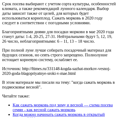
Срок посева выбирают с учетом сорта культуры, особенностей
климата, а также рекомендаций лунного календаря. Выбор
даты зависит также от целей, для которых будет
использоваться корнеплод. Сажать морковь в 2020 году
следует в соответствии с погодными условиями.
Благоприятными днями для посадки моркови в мае 2020 года
станут даты: 1-4, 20-25, 27-31. Нейтральными будут 5, 12, 19,
26 число, неблагоприятными: 6 – 11, 13 – 18 число.
При полной луне лучше собирать посадочный материал для
будущих сезонов, но сеять строго запрещено. Полнолуние
истощает корневую систему, ослабляет ее.
Источник: http://ftimes.ru/331148-kogda-sazhat-morkov-vesnoj-
2020-goda-blagopriyatnye-sroki-v-mae.html
В этом материале мы писали на тему: "когда сажать морковь в
подмосковье весной".
Читайте также:
Как сажать морковь под зиму и весной — схема посева
семян - как весной сажать морковь
Когда можно начинать сажать морковь в открытый