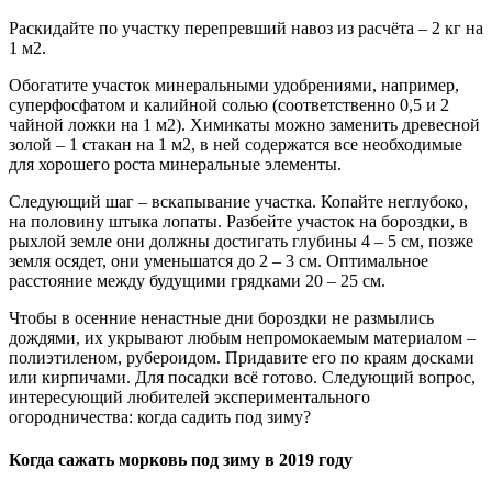
Раскидайте по участку перепревший навоз из расчёта – 2 кг на
1 м2.
Обогатите участок минеральными удобрениями, например,
суперфосфатом и калийной солью (соответственно 0,5 и 2
чайной ложки на 1 м2). Химикаты можно заменить древесной
золой – 1 стакан на 1 м2, в ней содержатся все необходимые
для хорошего роста минеральные элементы.
Следующий шаг – вскапывание участка. Копайте неглубоко,
на половину штыка лопаты. Разбейте участок на бороздки, в
рыхлой земле они должны достигать глубины 4 – 5 см, позже
земля осядет, они уменьшатся до 2 – 3 см. Оптимальное
расстояние между будущими грядками 20 – 25 см.
Чтобы в осенние ненастные дни бороздки не размылись
дождями, их укрывают любым непромокаемым материалом –
полиэтиленом, рубероидом. Придавите его по краям досками
или кирпичами. Для посадки всё готово. Следующий вопрос,
интересующий любителей экспериментального
огородничества: когда садить под зиму?
Когда сажать морковь под зиму в 2019 году