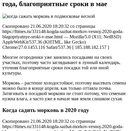
года, благоприятные сроки в мае
Скопировано 21.06.2020 18:20:32 со страницы
https://ftimes.ru/331148-kogda-sazhat-morkov-vesnoj-2020-goda-
blagopriyatnye-sroki-v-mae.html — Mozilla/5.0 (X11; NetBSD)
AppleWebKit/537.36 (KHTML, like Gecko)
Chrome/27.0.1453.116 Safari/537.36 [ 185.188.182.157 ]
Многие огородники уже занялись посадками на своих
участках, поэтому часто заглядывают в лунный календарь,
уточняя благоприятные сроки посадки той или иной
культуры.
Морковь – растение холодостойкое, поэтому высевать семена
можно было в конце апреля, как только оттаяла почва.
Затягивать в посадкой моркови не стоит потому, что семенам
нужна влага, а часто уже в начале мая земля слишком сухая.
Когда садить морковь в 2020 году
Скопировано 21.06.2020 18:20:32 со страницы
https://ftimes.ru/331148-kogda-sazhat-morkov-vesnoj-2020-goda-