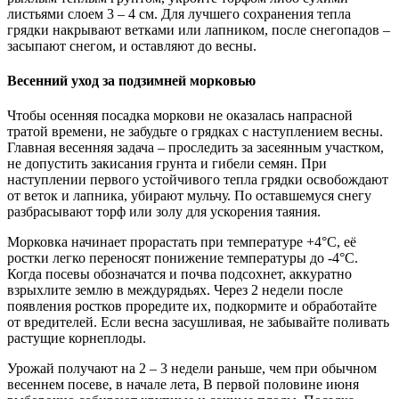
листьями слоем 3 – 4 см. Для лучшего сохранения тепла
грядки накрывают ветками или лапником, после снегопадов –
засыпают снегом, и оставляют до весны.
Весенний уход за подзимней морковью
Чтобы осенняя посадка моркови не оказалась напрасной
тратой времени, не забудьте о грядках с наступлением весны.
Главная весенняя задача – проследить за засеянным участком,
не допустить закисания грунта и гибели семян. При
наступлении первого устойчивого тепла грядки освобождают
от веток и лапника, убирают мульчу. По оставшемуся снегу
разбрасывают торф или золу для ускорения таяния.
Морковка начинает прорастать при температуре +4°С, её
ростки легко переносят понижение температуры до -4°С.
Когда посевы обозначатся и почва подсохнет, аккуратно
взрыхлите землю в междурядьях. Через 2 недели после
появления ростков проредите их, подкормите и обработайте
от вредителей. Если весна засушливая, не забывайте поливать
растущие корнеплоды.
Урожай получают на 2 – 3 недели раньше, чем при обычном
весеннем посеве, в начале лета, В первой половине июня