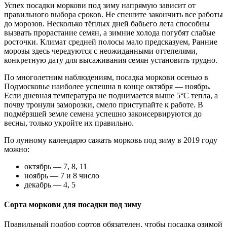
Успех посадки моркови под зиму напрямую зависит от
правильного выбора сроков. Не спешите закончить все работы
до морозов. Несколько тёплых дней бабьего лета способны
вызвать прорастание семян, а зимние холода погубят слабые
росточки. Климат средней полосы мало предсказуем, Ранние
морозы здесь чередуются с неожиданными оттепелями,
конкретную дату для высаживания семян установить трудно.
По многолетним наблюдениям, посадка моркови осенью в
Подмосковье наиболее успешна в конце октября — ноябрь.
Если дневная температура не поднимается выше 5°С тепла, а
почву тронули заморозки, смело приступайте к работе. В
подмёрзшей земле семена успешно законсервируются до
весны, только укройте их правильно.
По лунному календарю сажать морковь под зиму в 2019 году
можно:
октябрь — 7, 8, 11
ноябрь — 7 и 8 число
декабрь — 4, 5
Сорта моркови для посадки под зиму
Правильный подбор сортов обязателен, чтобы посадка озимой