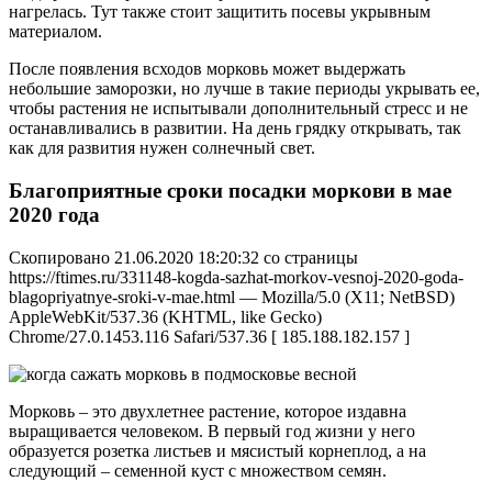
нагрелась. Тут также стоит защитить посевы укрывным
материалом.
После появления всходов морковь может выдержать
небольшие заморозки, но лучше в такие периоды укрывать ее,
чтобы растения не испытывали дополнительный стресс и не
останавливались в развитии. На день грядку открывать, так
как для развития нужен солнечный свет.
Благоприятные сроки посадки моркови в мае
2020 года
Скопировано 21.06.2020 18:20:32 со страницы
https://ftimes.ru/331148-kogda-sazhat-morkov-vesnoj-2020-goda-
blagopriyatnye-sroki-v-mae.html — Mozilla/5.0 (X11; NetBSD)
AppleWebKit/537.36 (KHTML, like Gecko)
Chrome/27.0.1453.116 Safari/537.36 [ 185.188.182.157 ]
Морковь – это двухлетнее растение, которое издавна
выращивается человеком. В первый год жизни у него
образуется розетка листьев и мясистый корнеплод, а на
следующий – семенной куст с множеством семян.