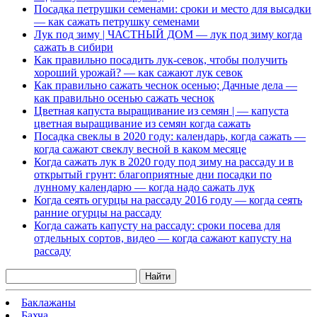
Посадка петрушки семенами: сроки и место для высадки
— как сажать петрушку семенами
Лук под зиму | ЧАСТНЫЙ ДОМ — лук под зиму когда
сажать в сибири
Как правильно посадить лук-севок, чтобы получить
хороший урожай? — как сажают лук севок
Как правильно сажать чеснок осенью; Дачные дела —
как правильно осенью сажать чеснок
Цветная капуста выращивание из семян | — капуста
цветная выращивание из семян когда сажать
Посадка свеклы в 2020 году: календарь, когда сажать —
когда сажают свеклу весной в каком месяце
Когда сажать лук в 2020 году под зиму на рассаду и в
открытый грунт: благоприятные дни посадки по
лунному календарю — когда надо сажать лук
Когда сеять огурцы на рассаду 2016 году — когда сеять
ранние огурцы на рассаду
Когда сажать капусту на рассаду: сроки посева для
отдельных сортов, видео — когда сажают капусту на
рассаду
Найти
Баклажаны
Бахча