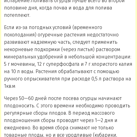
испарение.Поливать огурцы лучше всего во второй
половине дня, когда почва и вода для полива
потеплеют.
Если из-за погодных условий (временного
похолодания) огуречные растения недостаточно
развивают надземную часть, следует применить
некорневые подкормки (через листья) раствором
минеральных удобрений в небольшой концентрации:
5 г мочевины, 12 г суперфосфата и 7 г хлористого калия
на 10 л воды. Растения обрабатывают с помощью
ручного опрыскивателя при расходе 0,5 л раствора на
1кв.м
Через 50—60 дней после посева огурцы начинают
плодоносить. С этого времени необходимо проводить
регулярные сборы плодов. В период массового
плодоношения сборы проводят через 1—2 дня и
ежедневно. Во время сбора снимают не только
товарные плоды, но и все уродливые (кубарики,